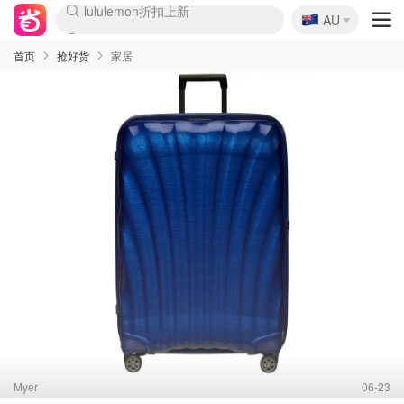
🇦🇺
Sasa美妆护肤3.5折
AU
lululemon折扣上新
SSENSE年中3折
FreshBeauty好价汇总
Cettire降价+叠9折
Farfetch折上8折
WWS Coles超市实拍
viagogo二手票捡漏
Myer清仓1折起
The Outnet奢牌1折起
David Jones 3折起
Flannels大牌1折
Perfumes Club护肤1折
AMIRO返校季6.2折
Oweek抽奖送Airpods
Amazon折扣汇总
eToro入金$200送$50
Amazon数码好物
ICONIC本周7.5折
ThedoubleF高奢地板价
Moose Knuckles 6折
丝芙兰5折起
EUFY官网3.7折起
Selenichast首饰2折
Trip机票酒店促销
YSL送5件彩妆礼
Amazon家居好物
BIGBANG巡演开票
David Jones时尚3折
Amazon美妆护肤
雅漾大喷$8
过敏原检测盒$33
伊索独家赠50ml沐浴露
科颜氏清仓3折
SEALIFE海洋馆门票6折
丝塔芙大白罐$16
订阅Newsletter送香薰
Cult Beauty 6.8折
Harrods圣诞日历2.3折
LN-CC奢牌私促3折
d'Alba空姐喷雾$16
EVE LOM套装逆天2折
Bernardelli独家4折
Adore Beauty 6折起
CT圣诞日历
Mytheresa奢品2.7折
Luxury Escapes 9折
Currentbody美容仪9折
卡诗9折+赠4件礼
MOON Garden Live
ALLSAINTS美衣3折
Roborock扫地机3.7折
Tingo Life水杯$24
Valentino官网5折
CR洗发护发6.3折
首页
抢好货
家居
Myer
06-23