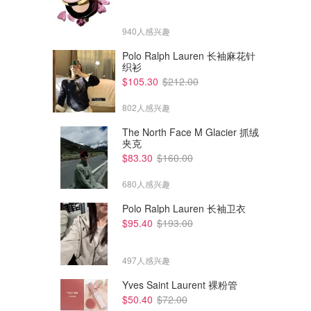
940人感兴趣
Polo Ralph Lauren 长袖麻花针
织衫
$105.30
$212.00
802人感兴趣
The North Face M Glacier 抓绒
夹克
$83.30
$160.00
680人感兴趣
Polo Ralph Lauren 长袖卫衣
$95.40
$193.00
$17.09
$382.00
Vintage 花卉帆布手提包 大容
Longchamp Le Pliage Energy
量
L包
497人感兴趣
Amazon澳洲亚马逊
Amazon澳洲亚马逊
Yves Saint Laurent 裸粉管
$50.40
$72.00