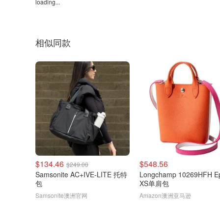
loading...
相似同款
$134.46
$548.56
$249.00
Samsonite AC+IVE-LITE 托特
Longchamp 10269HFH E
包
XS单肩包
Samsonite澳洲官网
Amazon澳洲亚马逊