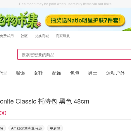
Dealmoon may be paid when users buy items via our links.
免费试用
社区
兑换商城
商家导航
护理
服饰
女鞋
配饰
包包
男士
运动户外
onite Classic 托特包 黑色 48cm
00
te
Amazon澳洲亚马逊
单肩包