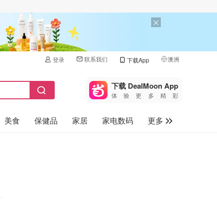
联系我们
澳洲
登录
下载App
🇺🇸
美国
下载 DealMoon App
体验更多精彩
🇨🇳
中国
美食
保健品
家居
家电数码
更多
🇨🇦
加拿大
🇬🇧
汽车
英国
旅游
🇩🇪
德国
母婴儿童
🇫🇷
法国
🇮🇹
意大利