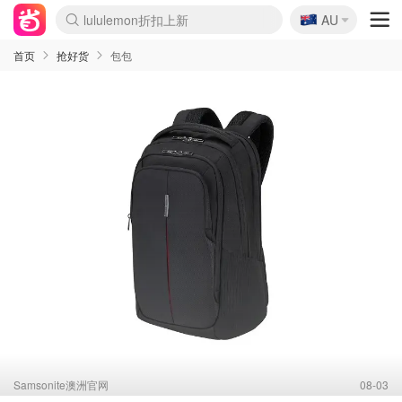
🇦🇺
Sasa美妆护肤3.5折
AU
SSENSE年中3折
FreshBeauty好价汇总
Cettire降价+叠9折
Farfetch折上8折
WWS Coles超市实拍
viagogo二手票捡漏
Myer清仓1折起
The Outnet奢牌1折起
David Jones 3折起
Flannels大牌1折
Perfumes Club护肤1折
AMIRO返校季6.2折
Oweek抽奖送Airpods
Amazon折扣汇总
eToro入金$200送$50
Amazon数码好物
ICONIC本周7.5折
ThedoubleF高奢地板价
Moose Knuckles 6折
丝芙兰5折起
EUFY官网3.7折起
Selenichast首饰2折
Trip机票酒店促销
YSL送5件彩妆礼
Amazon家居好物
BIGBANG巡演开票
David Jones时尚3折
Amazon美妆护肤
雅漾大喷$8
过敏原检测盒$33
伊索独家赠50ml沐浴露
科颜氏清仓3折
SEALIFE海洋馆门票6折
丝塔芙大白罐$16
订阅Newsletter送香薰
Cult Beauty 6.8折
Harrods圣诞日历2.3折
LN-CC奢牌私促3折
d'Alba空姐喷雾$16
EVE LOM套装逆天2折
Bernardelli独家4折
Adore Beauty 6折起
CT圣诞日历
Mytheresa奢品2.7折
Luxury Escapes 9折
Currentbody美容仪9折
MOON Garden Live
ALLSAINTS美衣3折
Roborock扫地机3.7折
Tingo Life水杯$24
Valentino官网5折
CR洗发护发6.3折
首页
抢好货
包包
Samsonite澳洲官网
08-03