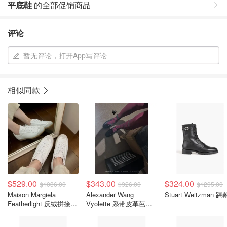
平底鞋
的全部促销商品
评论
暂无评论，打开App写评论
相似同款
$529.00
$343.00
$324.00
$1036.00
$926.00
$1295.00
Maison Margiela
Alexander Wang
Stuart Weitzman 踝
Featherlight 反绒拼接皮
Vyolette 系带皮革芭蕾
革休闲鞋
平底鞋