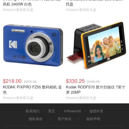
风机 2400W 白色
托盘
Amazon澳洲亚马逊
Amazon澳洲亚马逊
$218.00
$330.25
$250.00
$346.99
KODAK PIXPRO FZ55 数码相机 蓝
Kodak RODFS70 胶片扫描仪 7英寸
色
屏 22MP
Amazon澳洲亚马逊
Amazon澳洲亚马逊
联系我们
黑五
InRewards
饭团外卖
隐私条款
用户协议
版权声明