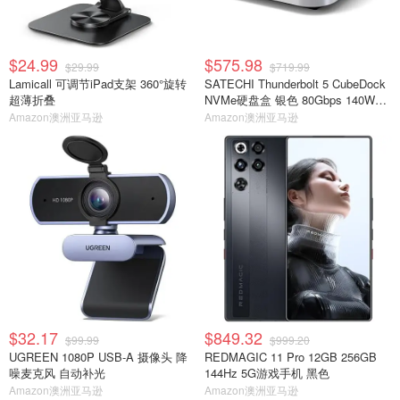
$24.99
$575.98
$29.99
$719.99
Lamicall 可调节iPad支架 360°旋转
SATECHI Thunderbolt 5 CubeDock
超薄折叠
NVMe硬盘盒 银色 80Gbps 140W扩
展坞
Amazon澳洲亚马逊
Amazon澳洲亚马逊
$32.17
$849.32
$99.99
$999.20
UGREEN 1080P USB-A 摄像头 降
REDMAGIC 11 Pro 12GB 256GB
噪麦克风 自动补光
144Hz 5G游戏手机 黑色
Amazon澳洲亚马逊
Amazon澳洲亚马逊