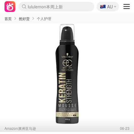
🇦🇺
lululemon本周上新
Sasa美妆护肤3.5折
AU
SSENSE年中3折
FreshBeauty好价汇总
Cettire降价+叠9折
Farfetch折上8折
WWS Coles超市实拍
viagogo二手票捡漏
Myer清仓1折起
The Outnet奢牌1折起
David Jones 3折起
Flannels大牌1折
Perfumes Club护肤1折
AMIRO返校季6.2折
Oweek抽奖送Airpods
Amazon折扣汇总
eToro入金$200送$50
Amazon数码好物
ICONIC本周7.5折
ThedoubleF高奢地板价
Moose Knuckles 6折
丝芙兰5折起
EUFY官网3.7折起
Selenichast首饰2折
Trip机票酒店促销
YSL送5件彩妆礼
Amazon家居好物
BIGBANG巡演开票
David Jones时尚3折
Amazon美妆护肤
雅漾大喷$8
过敏原检测盒$33
伊索独家赠50ml沐浴露
科颜氏送高保湿面霜
CW药房打折海报
SEALIFE海洋馆门票6折
丝塔芙大白罐$16
订阅Newsletter送香薰
Cult Beauty 6.8折
Harrods圣诞日历2.3折
LN-CC奢牌私促3折
d'Alba空姐喷雾$16
EVE LOM套装逆天2折
Bernardelli独家4折
Adore Beauty 6折起
CT圣诞日历
Mytheresa奢品2.7折
首页
抢好货
个人护理
Amazon澳洲亚马逊
06-23