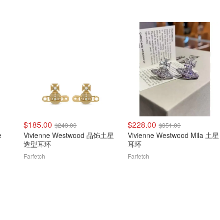
$185.00
$228.00
$243.00
$351.00
e
Vivienne Westwood 晶饰土星
Vivienne Westwood Mila 土星
造型耳环
耳环
Farfetch
Farfetch