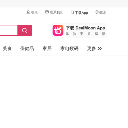
联系我们
澳洲
登录
下载App
🇺🇸
美国
下载 DealMoon App
体验更多精彩
🇨🇳
中国
美食
保健品
家居
家电数码
更多
🇨🇦
加拿大
🇬🇧
汽车
英国
旅游
🇩🇪
德国
母婴儿童
🇫🇷
法国
🇮🇹
意大利
🇦🇺
澳洲
🇳🇿
新西兰