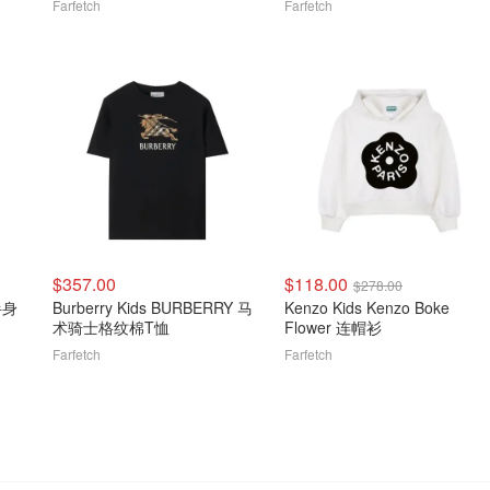
Farfetch
Farfetch
$357.00
$118.00
$278.00
褶半身
Burberry Kids BURBERRY 马
Kenzo Kids Kenzo Boke
术骑士格纹棉T恤
Flower 连帽衫
Farfetch
Farfetch