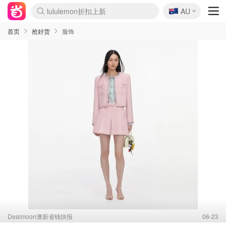
🇦🇺
lululemon折扣上新
AU
Sasa美妆护肤3.5折
SSENSE年中2.5折
FreshBeauty好价汇总
Cettire降价+叠9折
WWS Coles超市实拍
viagogo二手票捡漏
Myer折扣汇总
The Outnet奢牌1折起
David Jones 3折起
Flannels大牌1折
Perfumes Club护肤1折
AMIRO面罩$251
Amazon折扣汇总
eToro入金$200送$50
Amazon数码好物
ICONIC本周7.5折
ThedoubleF高奢地板价
Moose Knuckles 6折
EUFY摄像头$98
Selenichast首饰2折
Trip机票酒店促销
YSL送5件彩妆礼
Amazon家居好物
Amazon美妆护肤
雅漾大喷$8
过敏原检测盒$33
科颜氏高保湿面霜$29
SEALIFE海洋馆门票6折
丝塔芙大白罐$16
订阅Newsletter送香薰
Cult Beauty 6.8折
Harrods圣诞日历$525
LN-CC奢牌私促3折
d'Alba空姐喷雾$16
EVE LOM套装£56
Bernardelli独家4折
Adore Beauty 6折起
CT圣诞日历
Mytheresa奢品2.7折
Luxury Escapes 9折
Currentbody美容仪$881
MOON Garden Live
Roborock扫地机$649
Valentino官网5折
CR洗护套装$23
修丽可4件套$159
GANNI官网4.5折
Stylevana韩妆4折
Tessabit高奢8.5折
OGX洗发水$11
Amazon阿德莱德次日达
卡诗8.5折+赠礼
Philips Hue灯具8折
La Mer送8件礼值$529
首页
抢好货
服饰
Dealmoon澳新省钱快报
06-23