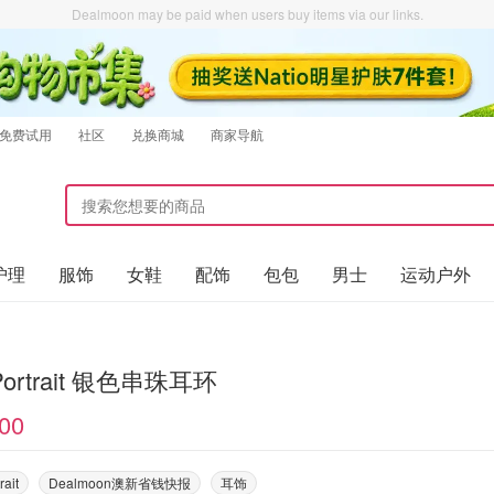
Dealmoon may be paid when users buy items via our links.
免费试用
社区
兑换商城
商家导航
护理
服饰
女鞋
配饰
包包
男士
运动户外
-Portrait 银色串珠耳环
00
rait
Dealmoon澳新省钱快报
耳饰