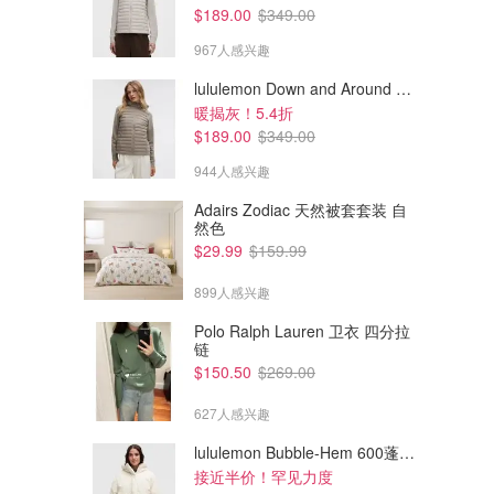
$189.00
$349.00
967人感兴趣
lululemon Down and Around 羽绒夹克
暖揭灰！5.4折
$189.00
$349.00
944人感兴趣
Adairs Zodiac 天然被套套装 自
然色
$29.99
$159.99
899人感兴趣
Polo Ralph Lauren 卫衣 四分拉
链
$195.89
$740.00
$229.28
$150.50
$269.00
Vivienne Westwood Orb 圆球
Dior Dioramour 玫瑰耳环
耳环 饰珠
627人感兴趣
Dealmoon澳新省钱快报
Dealmoon澳新省钱快报
lululemon Bubble-Hem 600蓬松羽绒夹克
接近半价！罕见力度