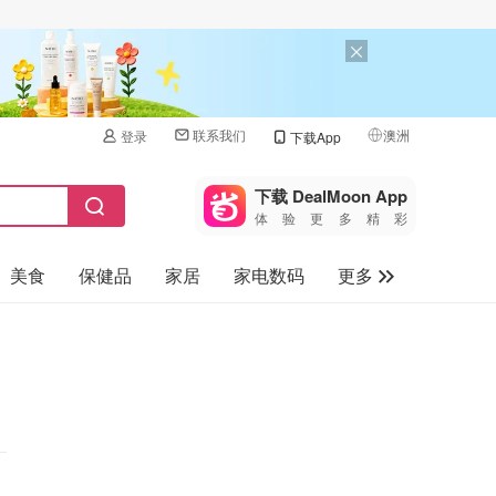
联系我们
澳洲
登录
下载App
🇺🇸
美国
下载 DealMoon App
体验更多精彩
🇨🇳
中国
美食
保健品
家居
家电数码
更多
🇨🇦
加拿大
🇬🇧
汽车
英国
旅游
🇩🇪
德国
母婴儿童
🇫🇷
法国
🇮🇹
意大利