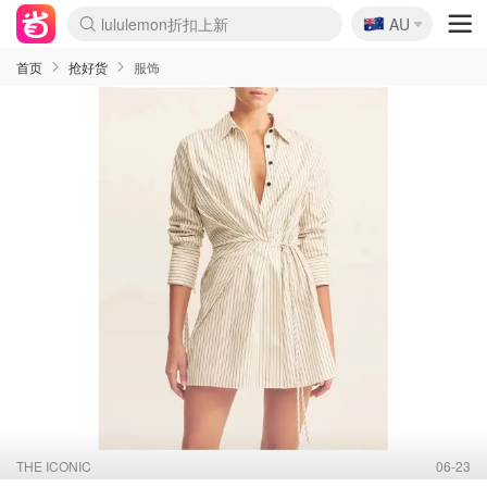
🇦🇺
lululemon折扣上新
AU
Sasa美妆护肤3.5折
SSENSE年中2.5折
FreshBeauty好价汇总
Cettire降价+叠9折
WWS Coles超市实拍
viagogo二手票捡漏
Myer超级周末
The Outnet奢牌1折起
David Jones 3折起
Flannels大牌1折
Perfumes Club护肤1折
AMIRO面罩$251
Amazon折扣汇总
eToro入金$200送$50
Amazon数码好物
ICONIC本周7.5折
ThedoubleF高奢地板价
Moose Knuckles 6折
丝芙兰5折起
EUFY摄像头$98
Selenichast首饰2折
Trip机票酒店促销
YSL送5件彩妆礼
Amazon家居好物
Amazon美妆护肤
雅漾大喷$8
过敏原检测盒$33
伊索独家赠50ml沐浴露
科颜氏高保湿面霜$29
SEALIFE海洋馆门票6折
丝塔芙大白罐$16
订阅Newsletter送香薰
Cult Beauty 6.8折
Harrods圣诞日历$525
LN-CC奢牌私促3折
d'Alba空姐喷雾$16
EVE LOM套装£56
Bernardelli独家4折
Adore Beauty 6折起
CT圣诞日历
Mytheresa奢品2.7折
Luxury Escapes 9折
Currentbody美容仪$881
MOON Garden Live
Roborock扫地机$649
Tingo Life水杯$24
Valentino官网5折
CR洗护套装$23
修丽可4件套$159
Myer彩妆2件7折
GANNI官网4.5折
Stylevana韩妆4折
Tessabit高奢8.5折
OGX洗发水$11
Amazon阿德莱德次日达
卡诗8.5折+赠礼
Philips Hue灯具8折
首页
抢好货
服饰
THE ICONIC
06-23