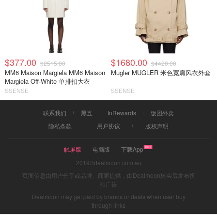
$377.00
$1680.00
$2515.00
$4420.00
MM6 Maison Margiela MM6 Maison
Mugler MUGLER 米色宽肩风衣外套
Margiela Off-White 单排扣大衣
SSENSE
SSENSE
联系我们
黑五
InRewards
饭团外卖
隐私条款
用户协议
版权声明
触屏版
电脑版
下载App
2019©dealmoon.com.au
页面信息由用户分享或品牌、商家提供，由Dealmoon核实后发布折
扣广告
Dealmoon may get paid by brands or deals when user buy
through links