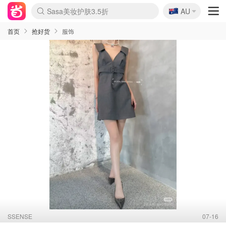
🇦🇺
Sasa美妆护肤3.5折
AU
lululemon折扣上新
SSENSE年中3折
FreshBeauty好价汇总
Cettire降价+叠9折
Farfetch折上8折
WWS Coles超市实拍
viagogo二手票捡漏
Myer清仓1折起
The Outnet奢牌1折起
David Jones 3折起
Flannels大牌1折
Perfumes Club护肤1折
AMIRO返校季6.2折
Oweek抽奖送Airpods
Amazon折扣汇总
eToro入金$200送$50
Amazon数码好物
ICONIC本周7.5折
ThedoubleF高奢地板价
Moose Knuckles 6折
丝芙兰5折起
EUFY官网3.7折起
Selenichast首饰2折
Trip机票酒店促销
YSL送5件彩妆礼
Amazon家居好物
BIGBANG巡演开票
David Jones时尚3折
Amazon美妆护肤
雅漾大喷$8
过敏原检测盒$33
伊索独家赠50ml沐浴露
科颜氏清仓3折
SEALIFE海洋馆门票6折
丝塔芙大白罐$16
订阅Newsletter送香薰
Cult Beauty 6.8折
Harrods圣诞日历2.3折
LN-CC奢牌私促3折
d'Alba空姐喷雾$16
EVE LOM套装逆天2折
Bernardelli独家4折
Adore Beauty 6折起
CT圣诞日历
Mytheresa奢品2.7折
Luxury Escapes 9折
Currentbody美容仪9折
MOON Garden Live
ALLSAINTS美衣3折
Roborock扫地机3.7折
Tingo Life水杯$24
Valentino官网5折
CR洗发护发6.3折
修丽可套装7.4折
首页
抢好货
服饰
SSENSE
07-16