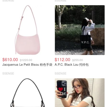
SSENSE
SSENSE
$610.00
$112.00
$1220.00
$255.00
Jacquemus Le Petit Bisou 粉色手袋
A.P.C. Black Lou 托特包
SSENSE
SSENSE