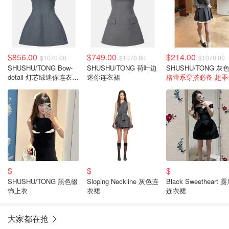
$856.00
$749.00
$214.00
$1070.00
$1070.00
$1070.00
SHUSHU/TONG Bow-
SHUSHU/TONG 荷叶边
detail 灯芯绒迷你连衣裙
迷你连衣裙
格蕾系穿搭必备 超乖
灰色
$
$
$
SHUSHU/TONG 黑色缀
Sloping Neckline 灰色连
Black Sweetheart 
饰上衣
衣裙
连衣裙
大家都在抢