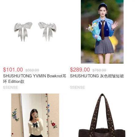
$101.00
$289.00
$360.00
$760.00
SHUSHU/TONG YVMIN Bowknot耳
SHUSHU/TONG 灰色褶皱短裙
环 Edition款
SSENSE
SSENSE