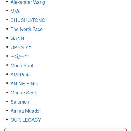
Alexander Wang
MM6
SHUSHU/TONG
The North Face
GANNI
OPEN YY
三宅一生
Moon Boot
AMI Paris
ANINE BING
Marine Serre
Salomon
Amina Muaddi
OUR LEGACY