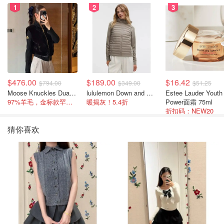
1
2
3
$476.00
$189.00
$16.42
$794.00
$349.00
$51.25
Moose Knuckles Dua Bunny 羊毛混纺针织夹克
lululemon Down and Around 羽绒夹克
Estee Lauder Youth
97%羊毛，金标款罕见打折
暖揭灰！5.4折
Power面霜 75ml
折扣码：NEW20
猜你喜欢