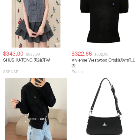
$343.00
$322.66
$685.00
$632.00
SHUSHU/TONG 无袖开衫
Vivienne Westwood Orb刺绣针织上
衣
SSENSE
Eraldo