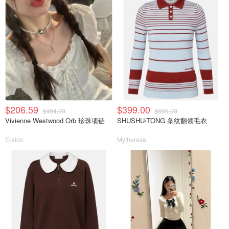
$206.59
$399.00
$404.00
$665.00
Vivienne Westwood Orb 珍珠项链
SHUSHU/TONG 条纹翻领毛衣
Eraldo
Mytheresa