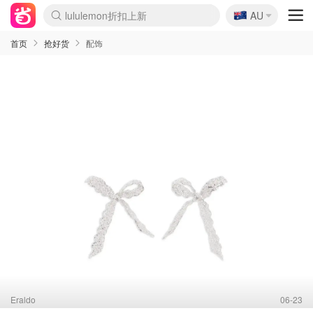
🇦🇺
Sasa美妆护肤3.5折
AU
lululemon折扣上新
SSENSE年中2.5折
FreshBeauty好价汇总
Cettire降价+叠9折
WWS Coles超市实拍
viagogo二手票捡漏
Myer折扣汇总
The Outnet奢牌1折起
David Jones 3折起
Flannels大牌1折
Perfumes Club护肤1折
AMIRO面罩$251
Amazon折扣汇总
Amazon数码好物
ThedoubleF高奢地板价
Moose Knuckles 6折
EUFY摄像头$98
Selenichast首饰2折
悉尼-墨尔本机票$29
Amazon家居好物
Amazon美妆护肤
雅漾大喷$8
过敏原检测盒$33
科颜氏高保湿面霜$29
SEALIFE海洋馆门票6折
丝塔芙大白罐$16
订阅Newsletter送香薰
Harrods圣诞日历$525
LN-CC奢牌私促
d'Alba空姐喷雾$16
EVE LOM套装£56
Bernardelli独家4折
Adore Beauty 6折起
Mytheresa奢品2.7折
Currentbody美容仪$881
MOON Garden Live
CR洗护套装$23
GANNI官网4.5折
Stylevana韩妆4折
Tessabit高奢8.5折
OGX洗发水$11
Amazon阿德莱德次日达
卡诗8.5折+赠礼
Philips Hue灯具8折
La Mer送8件礼值$529
始祖鸟 石头岛 8折
雅诗兰黛7.5折+赠礼
祖玛珑赠5件礼
惊❗️修丽可赠42ml精华
Loewe/BBR高奢8折
黑五价❗阿玛尼全场8折
Crocs洞洞鞋$36
A王情侣卫衣推荐
三星4K智能电视$664
倩碧7.5折+赠$110礼
Bobbi Brown 8折+赠礼
M.A.C 7.5折+赠彩妆套装
首页
抢好货
配饰
Eraldo
06-23