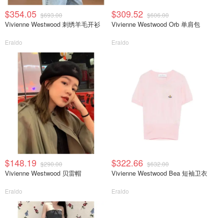
$354.05
$309.52
$693.00
$606.00
Vivienne Westwood 刺绣羊毛开衫
Vivienne Westwood Orb 单肩包
Eraldo
Eraldo
$148.19
$322.66
$290.00
$632.00
Vivienne Westwood 贝雷帽
Vivienne Westwood Bea 短袖卫衣
Eraldo
Eraldo