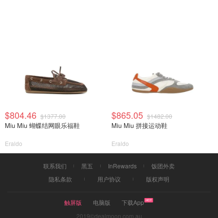
$804.46
$865.05
$1377.00
$1482.00
Miu Miu 蝴蝶结网眼乐福鞋
Miu Miu 拼接运动鞋
Eraldo
Eraldo
联系我们
黑五
InRewards
饭团外卖
隐私条款
用户协议
版权声明
触屏版
电脑版
下载App
2019©dealmoon.com.au