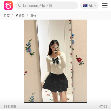
🇦🇺
Sasa美妆护肤3.5折
AU
lululemon折扣上新
SSENSE年中2.5折
FreshBeauty好价汇总
Cettire降价+叠9折
WWS Coles超市实拍
viagogo二手票捡漏
Myer超级周末
The Outnet奢牌1折起
David Jones 3折起
Flannels大牌1折
Perfumes Club护肤1折
AMIRO面罩$251
Amazon折扣汇总
eToro入金$200送$50
Amazon数码好物
ICONIC本周7.5折
ThedoubleF高奢地板价
Moose Knuckles 6折
丝芙兰5折起
EUFY摄像头$98
Selenichast首饰2折
Trip机票酒店促销
YSL送5件彩妆礼
Amazon家居好物
Amazon美妆护肤
雅漾大喷$8
过敏原检测盒$33
伊索独家赠50ml沐浴露
科颜氏高保湿面霜$29
SEALIFE海洋馆门票6折
丝塔芙大白罐$16
订阅Newsletter送香薰
Cult Beauty 6.8折
Harrods圣诞日历$525
LN-CC奢牌私促3折
d'Alba空姐喷雾$16
EVE LOM套装£56
Bernardelli独家4折
Adore Beauty 6折起
CT圣诞日历
Mytheresa奢品2.7折
Luxury Escapes 9折
Currentbody美容仪$881
MOON Garden Live
Roborock扫地机$649
Tingo Life水杯$24
Valentino官网5折
CR洗护套装$23
修丽可4件套$159
Myer彩妆2件7折
GANNI官网4.5折
Stylevana韩妆4折
Tessabit高奢8.5折
OGX洗发水$11
Amazon阿德莱德次日达
卡诗8.5折+赠礼
Philips Hue灯具8折
首页
抢好货
服饰
SSENSE
07-22