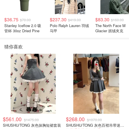
$36.75
$237.30
$83.30
$70.00
$419.00
$160.00
Stanley Iceflow 2.0 吸
Polo Ralph Lauren 羽绒
The North Face M
管杯 30oz Dried Pine
马甲
Glacier 抓绒夹克
猜你喜欢
$561.00
$268.00
$1475.00
$1070.00
SHUSHU/TONG 灰色抹胸短裙套装
SHUSHU/TONG 灰色百褶吊带迷你连衣裙