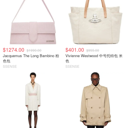
$1274.00
$401.00
$1990.00
$955.00
Jacquemus The Long Bambino 粉
Vivienne Westwood 中号托特包 米
色包
色
SSENSE
SSENSE