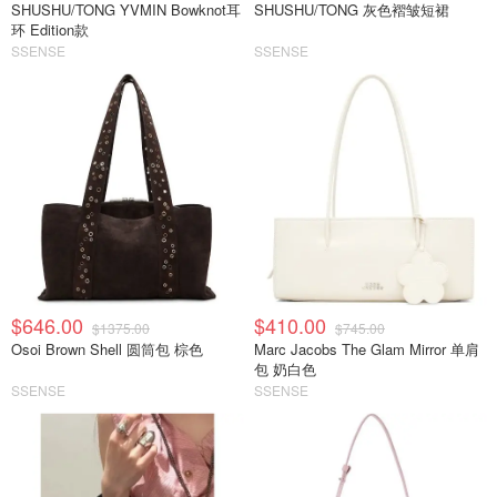
SHUSHU/TONG YVMIN Bowknot耳
SHUSHU/TONG 灰色褶皱短裙
环 Edition款
SSENSE
SSENSE
$646.00
$410.00
$1375.00
$745.00
Osoi Brown Shell 圆筒包 棕色
Marc Jacobs The Glam Mirror 单肩
包 奶白色
SSENSE
SSENSE