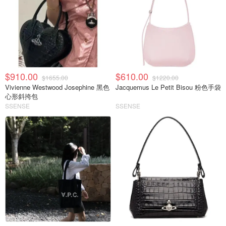
$910.00
$610.00
$1655.00
$1220.00
Vivienne Westwood Josephine 黑色
Jacquemus Le Petit Bisou 粉色手袋
心形斜挎包
SSENSE
SSENSE