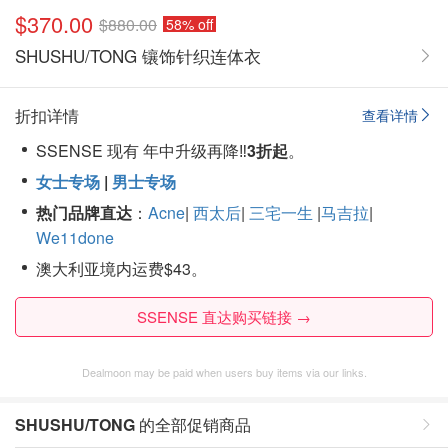
$370.00
$880.00
58% off
SHUSHU/TONG 镶饰针织连体衣
折扣详情
查看详情
SSENSE 现有 年中升级再降‼️
3折起
。
女士专场
|
男士专场
热门品牌直达
：
Acne
|
西太后
|
三宅一生
|
马吉拉
|
We11done
澳大利亚境内运费$43。
SSENSE 直达购买链接 →
Dealmoon may be paid when users buy items via our links.
SHUSHU/TONG
的全部促销商品