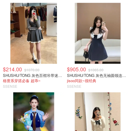
$214.00
$905.00
$1070.00
$1065.00
SHUSHU/TONG 灰色百褶吊带迷你连衣裙
SHUSHU/TONG 灰色无袖圆领连衣裙
格蕾系穿搭必备 超乖~
jisoo同款~很经典
SSENSE
SSENSE