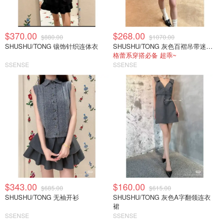
$370.00
$268.00
$880.00
$1070.00
SHUSHU/TONG 镶饰针织连体衣
SHUSHU/TONG 灰色百褶吊带迷你连衣裙
格蕾系穿搭必备 超乖~
SSENSE
SSENSE
$343.00
$160.00
$685.00
$615.00
SHUSHU/TONG 无袖开衫
SHUSHU/TONG 灰色A字翻领连衣
裙
SSENSE
SSENSE