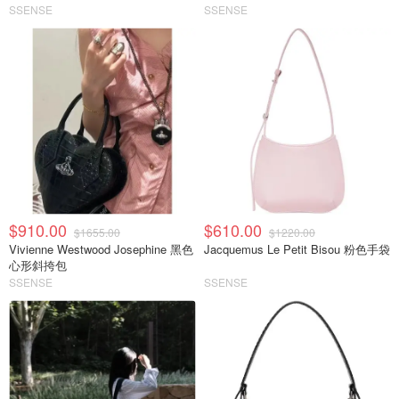
SSENSE
SSENSE
$910.00
$610.00
$1655.00
$1220.00
Vivienne Westwood Josephine 黑色
Jacquemus Le Petit Bisou 粉色手袋
心形斜挎包
SSENSE
SSENSE