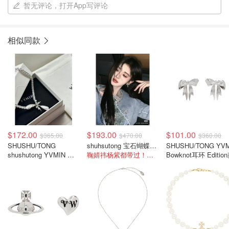
暂无评论，打开App写评论
相似同款
$172.00
$193.00
$101.00
$365.00
$470.00
$360.00
SHUSHU/TONG
shuhsutong 宝石蝴蝶结耳环
SHUSHU/TONG YV
shushutong YVMIN 羽
鞠婧祎杨紫都带过！巨有氛围感
Bowknot耳环 Editio
毛锆石水滴项链