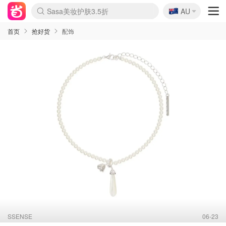
🇦🇺
Sasa美妆护肤3.5折
AU
lululemon折扣上新
SSENSE年中2.5折
FreshBeauty好价汇总
Cettire降价+叠9折
WWS Coles超市实拍
viagogo二手票捡漏
Myer折扣汇总
The Outnet奢牌1折起
David Jones 3折起
Flannels大牌1折
Perfumes Club护肤1折
AMIRO面罩$251
Amazon折扣汇总
eToro入金$200送$50
Amazon数码好物
ICONIC本周7.5折
ThedoubleF高奢地板价
Moose Knuckles 6折
EUFY摄像头$98
Selenichast首饰2折
Trip机票酒店促销
YSL送5件彩妆礼
Amazon家居好物
Amazon美妆护肤
雅漾大喷$8
过敏原检测盒$33
科颜氏高保湿面霜$29
SEALIFE海洋馆门票6折
丝塔芙大白罐$16
订阅Newsletter送香薰
Cult Beauty 6.8折
Harrods圣诞日历$525
LN-CC奢牌私促3折
d'Alba空姐喷雾$16
EVE LOM套装£56
Bernardelli独家4折
Adore Beauty 6折起
CT圣诞日历
Mytheresa奢品2.7折
Luxury Escapes 9折
Currentbody美容仪$881
MOON Garden Live
Roborock扫地机$649
Tingo Life水杯$24
Valentino官网5折
CR洗护套装$23
修丽可4件套$159
GANNI官网4.5折
Stylevana韩妆4折
Tessabit高奢8.5折
OGX洗发水$11
Amazon阿德莱德次日达
卡诗8.5折+赠礼
Philips Hue灯具8折
La Mer送8件礼值$529
首页
抢好货
配饰
SSENSE
06-23