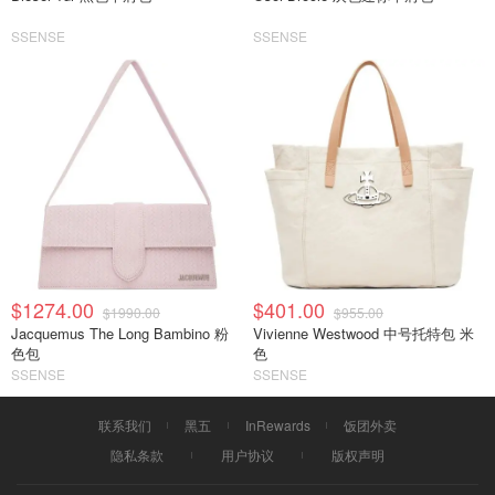
SSENSE
SSENSE
$1274.00
$401.00
$1990.00
$955.00
Jacquemus The Long Bambino 粉
Vivienne Westwood 中号托特包 米
色包
色
SSENSE
SSENSE
联系我们
黑五
InRewards
饭团外卖
隐私条款
用户协议
版权声明