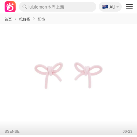
🇦🇺
Sasa美妆护肤3.5折
AU
lululemon本周上新
SSENSE年中3折
FreshBeauty好价汇总
Cettire降价+叠9折
Farfetch折上8折
WWS Coles超市实拍
viagogo二手票捡漏
Myer清仓1折起
The Outnet奢牌1折起
David Jones 3折起
Flannels大牌1折
Perfumes Club护肤1折
AMIRO返校季6.2折
Oweek抽奖送Airpods
Amazon折扣汇总
eToro入金$200送$50
Amazon数码好物
ICONIC本周7.5折
ThedoubleF高奢地板价
Moose Knuckles 6折
丝芙兰5折起
EUFY官网3.7折起
Selenichast首饰2折
Trip机票酒店促销
YSL送5件彩妆礼
Amazon家居好物
BIGBANG巡演开票
David Jones时尚3折
Amazon美妆护肤
雅漾大喷$8
过敏原检测盒$33
伊索独家赠50ml沐浴露
科颜氏送高保湿面霜
SEALIFE海洋馆门票6折
丝塔芙大白罐$16
订阅Newsletter送香薰
Cult Beauty 6.8折
Harrods圣诞日历2.3折
LN-CC奢牌私促3折
d'Alba空姐喷雾$16
EVE LOM套装逆天2折
Bernardelli独家4折
Adore Beauty 6折起
CT圣诞日历
Mytheresa奢品2.7折
首页
抢好货
配饰
SSENSE
06-23