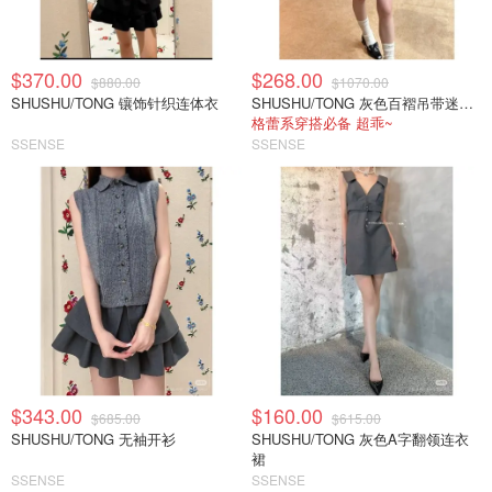
$370.00
$268.00
$880.00
$1070.00
SHUSHU/TONG 镶饰针织连体衣
SHUSHU/TONG 灰色百褶吊带迷你连衣裙
格蕾系穿搭必备 超乖~
SSENSE
SSENSE
$343.00
$160.00
$685.00
$615.00
SHUSHU/TONG 无袖开衫
SHUSHU/TONG 灰色A字翻领连衣
裙
SSENSE
SSENSE