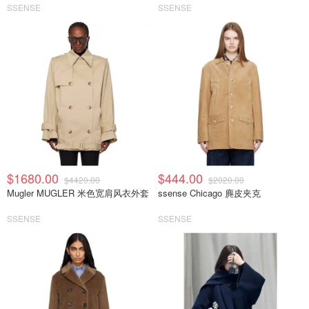
SSENSE
SSENSE
$1680.00
$444.00
$4420.00
$2020.00
Mugler MUGLER 米色宽肩风衣外套
ssense Chicago 麂皮夹克
SSENSE
SSENSE