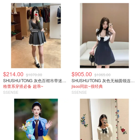
$214.00
$905.00
$1070.00
$1065.00
SHUSHU/TONG 灰色百褶吊带迷你连衣裙
SHUSHU/TONG 灰色无袖圆领连衣裙
格蕾系穿搭必备 超乖~
jisoo同款~很经典
SSENSE
SSENSE