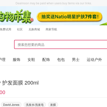
Dealmoon may be paid when users buy items via our links.
免费试用
社区
兑换商城
商家导航
护理
服饰
女鞋
配饰
包包
男士
运动户外
Sisley 护发面膜 200ml
00
David Jones
洗发水/洗发皂
发膜