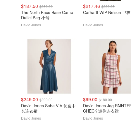
$187.50
$217.46
$250.00
$289.95
The North Face Base Camp
Carhartt WIP Nelson 卫衣
Duffel Bag 小号
David Jones
David Jones
$249.00
$99.00
$399.00
$180.00
David Jones Saba VIV 仿皮中
David Jones Jag PAINTE
长连衣裙
CHECK 迷你连衣裙
David Jones
David Jones