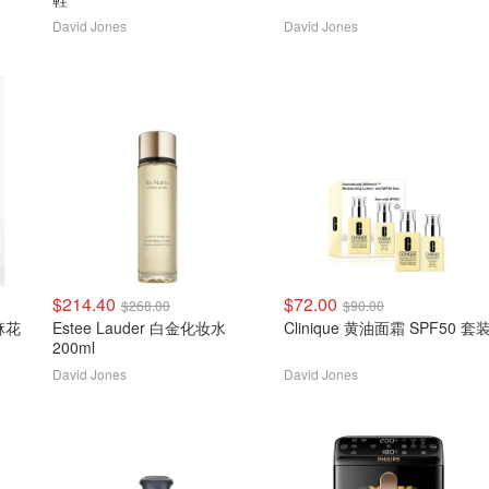
David Jones
David Jones
$214.40
$72.00
$268.00
$90.00
Estee Lauder 白金化妆水
Clinique 黄油面霜 SPF50 套
200ml
David Jones
David Jones