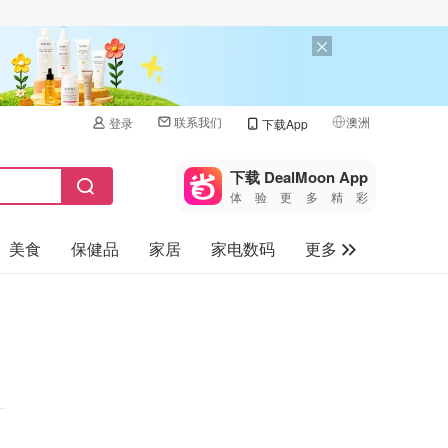
联系我们
澳洲
登录
下载App
🇺🇸
美国
下载 DealMoon App
体验更多精彩
🇨🇳
中国
美食
保健品
家居
家电数码
更多
🇨🇦
加拿大
🇬🇧
汽车
英国
旅游
🇩🇪
德国
母婴儿童
🇫🇷
法国
🇮🇹
意大利