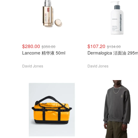
$280.00
$107.20
$350.00
$134.00
Lancome 精华液 50ml
Dermalogica 洁面油 295m
David Jones
David Jones