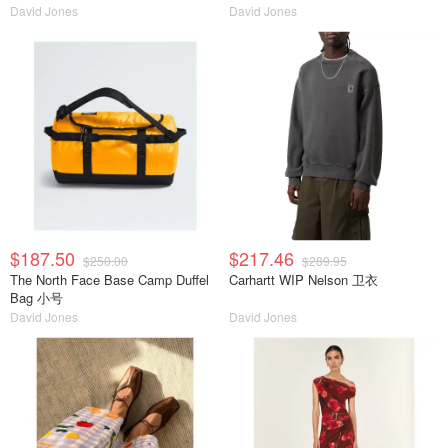
David Jones
David Jones
$187.50
$217.46
$250.00
$289.95
The North Face Base Camp Duffel
Carhartt WIP Nelson 卫衣
Bag 小号
David Jones
David Jones