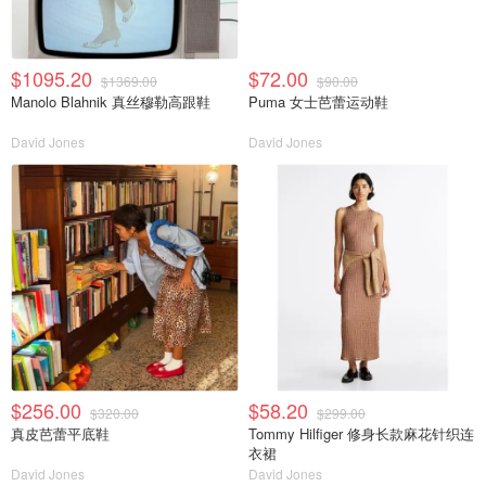
$1095.20
$72.00
$1369.00
$90.00
Manolo Blahnik 真丝穆勒高跟鞋
Puma 女士芭蕾运动鞋
David Jones
David Jones
$256.00
$58.20
$320.00
$299.00
真皮芭蕾平底鞋
Tommy Hilfiger 修身长款麻花针织连
衣裙
David Jones
David Jones