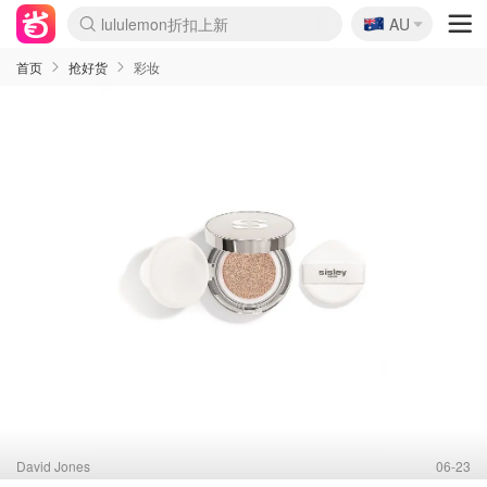
🇦🇺
Sasa美妆护肤3.5折
AU
lululemon折扣上新
SSENSE年中2.5折
FreshBeauty好价汇总
Cettire降价+叠9折
WWS Coles超市实拍
viagogo二手票捡漏
Myer超级周末
The Outnet奢牌1折起
David Jones 3折起
Flannels大牌1折
Perfumes Club护肤1折
AMIRO面罩$251
Amazon折扣汇总
eToro入金$200送$50
Amazon数码好物
ICONIC本周7.5折
ThedoubleF高奢地板价
Moose Knuckles 6折
丝芙兰5折起
EUFY摄像头$98
Selenichast首饰2折
Trip机票酒店促销
YSL送5件彩妆礼
Amazon家居好物
Amazon美妆护肤
雅漾大喷$8
过敏原检测盒$33
伊索独家赠50ml沐浴露
科颜氏高保湿面霜$29
SEALIFE海洋馆门票6折
丝塔芙大白罐$16
订阅Newsletter送香薰
Cult Beauty 6.8折
Harrods圣诞日历$525
LN-CC奢牌私促3折
d'Alba空姐喷雾$16
EVE LOM套装£56
Bernardelli独家4折
Adore Beauty 6折起
CT圣诞日历
Mytheresa奢品2.7折
Luxury Escapes 9折
Currentbody美容仪$881
MOON Garden Live
Roborock扫地机$649
Tingo Life水杯$24
Valentino官网5折
CR洗护套装$23
修丽可4件套$159
Myer彩妆2件7折
GANNI官网4.5折
Stylevana韩妆4折
Tessabit高奢8.5折
OGX洗发水$11
Amazon阿德莱德次日达
卡诗8.5折+赠礼
Philips Hue灯具8折
首页
抢好货
彩妆
David Jones
06-23