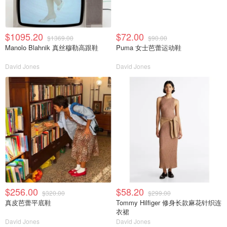
$1095.20
$72.00
$1369.00
$90.00
Manolo Blahnik 真丝穆勒高跟鞋
Puma 女士芭蕾运动鞋
David Jones
David Jones
$256.00
$58.20
$320.00
$299.00
真皮芭蕾平底鞋
Tommy Hilfiger 修身长款麻花针织连
衣裙
David Jones
David Jones