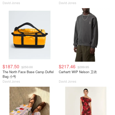
David Jones
David Jones
$187.50
$217.46
$250.00
$289.95
The North Face Base Camp Duffel
Carhartt WIP Nelson 卫衣
Bag 小号
David Jones
David Jones