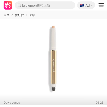
🇦🇺
Sasa美妆护肤3.5折
AU
lululemon折扣上新
SSENSE年中2.5折
FreshBeauty好价汇总
Cettire降价+叠9折
WWS Coles超市实拍
viagogo二手票捡漏
Myer超级周末
The Outnet奢牌1折起
David Jones 3折起
Flannels大牌1折
Perfumes Club护肤1折
AMIRO面罩$251
Amazon折扣汇总
eToro入金$200送$50
Amazon数码好物
ICONIC本周7.5折
ThedoubleF高奢地板价
Moose Knuckles 6折
丝芙兰5折起
EUFY摄像头$98
Selenichast首饰2折
Trip机票酒店促销
YSL送5件彩妆礼
Amazon家居好物
Amazon美妆护肤
雅漾大喷$8
过敏原检测盒$33
伊索独家赠50ml沐浴露
科颜氏高保湿面霜$29
SEALIFE海洋馆门票6折
丝塔芙大白罐$16
订阅Newsletter送香薰
Cult Beauty 6.8折
Harrods圣诞日历$525
LN-CC奢牌私促3折
d'Alba空姐喷雾$16
EVE LOM套装£56
Bernardelli独家4折
Adore Beauty 6折起
CT圣诞日历
Mytheresa奢品2.7折
Luxury Escapes 9折
Currentbody美容仪$881
MOON Garden Live
Roborock扫地机$649
Tingo Life水杯$24
Valentino官网5折
CR洗护套装$23
修丽可4件套$159
Myer彩妆2件7折
GANNI官网4.5折
Stylevana韩妆4折
Tessabit高奢8.5折
OGX洗发水$11
Amazon阿德莱德次日达
卡诗8.5折+赠礼
Philips Hue灯具8折
首页
抢好货
彩妆
David Jones
06-23