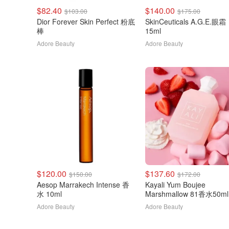
$82.40
$140.00
$103.00
$175.00
Dior Forever Skin Perfect 粉底
SkinCeuticals A.G.E.眼霜
棒
15ml
Adore Beauty
Adore Beauty
$120.00
$137.60
$150.00
$172.00
Aesop Marrakech Intense 香
Kayali Yum Boujee
水 10ml
Marshmallow 81香水50ml
Adore Beauty
Adore Beauty