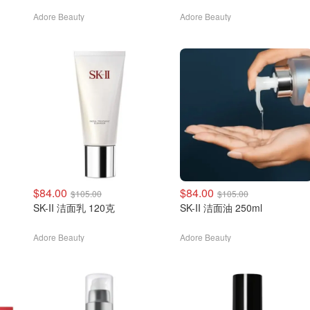
Adore Beauty
Adore Beauty
$84.00
$84.00
$105.00
$105.00
SK-II 洁面乳 120克
SK-II 洁面油 250ml
Adore Beauty
Adore Beauty