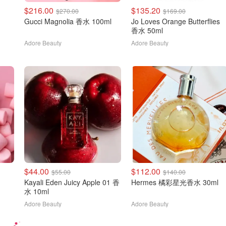
$216.00
$135.20
$270.00
$169.00
Gucci Magnolia 香水 100ml
Jo Loves Orange Butterflies
香水 50ml
Adore Beauty
Adore Beauty
$44.00
$112.00
$55.00
$140.00
Kayali Eden Juicy Apple 01 香
Hermes 橘彩星光香水 30ml
水 10ml
Adore Beauty
Adore Beauty