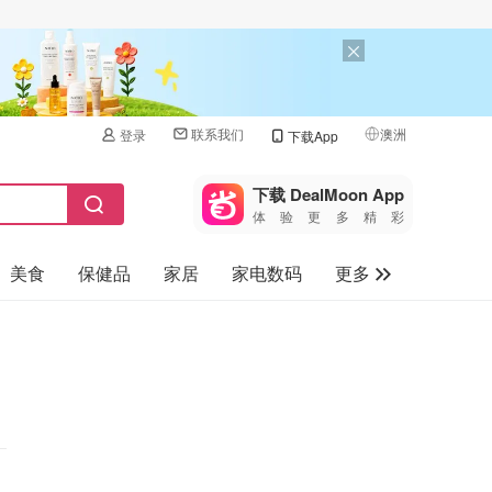
联系我们
澳洲
登录
下载App
🇺🇸
美国
下载 DealMoon App
体验更多精彩
🇨🇳
中国
美食
保健品
家居
家电数码
更多
🇨🇦
加拿大
🇬🇧
汽车
英国
旅游
🇩🇪
德国
母婴儿童
🇫🇷
法国
🇮🇹
意大利