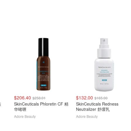
$206.40
$132.00
$258.01
$165.00
装
SkinCeuticals Phloretin CF 精
SkinCeuticals Redness
华啫喱
Neutralizer 舒缓乳
Adore Beauty
Adore Beauty