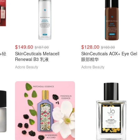
$149.60
$128.00
$187.00
$160.00
+轻
SkinCeuticals Metacell
SkinCeuticals AOX+ Eye Gel
Renewal B3 乳液
眼部精华
Adore Beauty
Adore Beauty