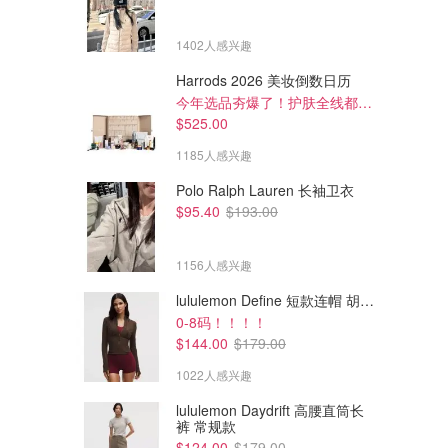
1402人感兴趣
Harrods 2026 美妆倒数日历
今年选品夯爆了！护肤全线都很绝
$525.00
1185人感兴趣
Polo Ralph Lauren 长袖卫衣
$95.40
$193.00
1156人感兴趣
lululemon Define 短款连帽 胡桃棕
0-8码！！！！
$206.40
$120.00
$258.01
$150.00
$144.00
$179.00
SkinCeuticals Silymarin CF 精
SkinCeuticals Blemish and
华液 30mL
Age Defense 精华液
1022人感兴趣
Adore Beauty
Adore Beauty
lululemon Daydrift 高腰直筒长
裤 常规款
$124.00
$179.00