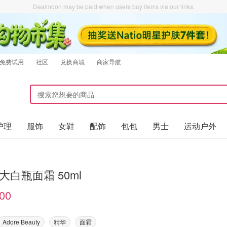
Dealmoon may be paid when users buy items via our links.
免费试用
社区
兑换商城
商家导航
护理
服饰
女鞋
配饰
包包
男士
运动户外
I 大白瓶面霜 50ml
00
Adore Beauty
精华
面霜