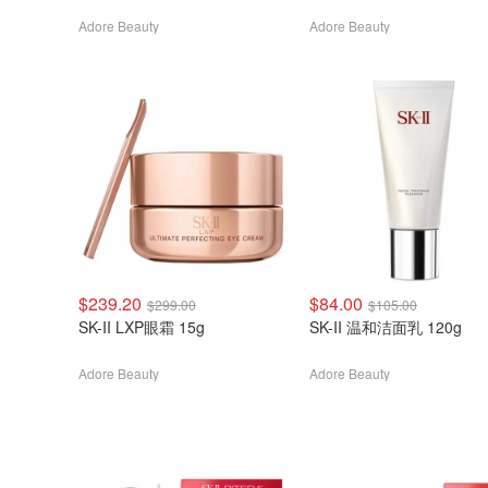
Adore Beauty
Adore Beauty
$239.20
$84.00
$299.00
$105.00
SK-II LXP眼霜 15g
SK-II 温和洁面乳 120g
Adore Beauty
Adore Beauty