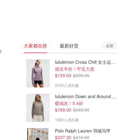
🇦🇺
澳洲
🇳🇿
新西兰
大家都在抢
最新好货
全部
享
lululemon Cross Chill 女士运动外套
接近半价！罕见力度
$159.00
$299.00
2035人感兴趣
lululemon Down and Around 羽绒夹克
暖揭灰！5.4折
$189.00
$349.00
1683人感兴趣
Polo Ralph Lauren 羽绒马甲
$237.30
$419.00