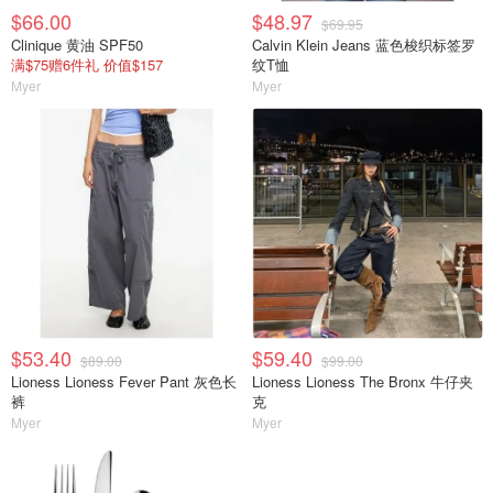
$66.00
$48.97
$69.95
Clinique 黄油 SPF50
Calvin Klein Jeans 蓝色梭织标签罗
满$75赠6件礼 价值$157
纹T恤
Myer
Myer
$53.40
$59.40
$89.00
$99.00
Lioness Lioness Fever Pant 灰色长
Lioness Lioness The Bronx 牛仔夹
裤
克
Myer
Myer