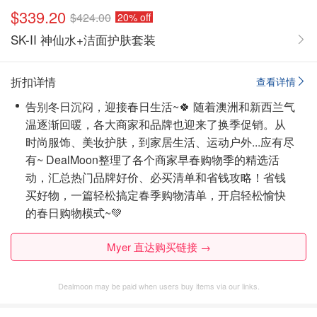
$339.20
$424.00
20% off
SK-II 神仙水+洁面护肤套装
折扣详情
查看详情
告别冬日沉闷，迎接春日生活~🍀 随着澳洲和新西兰气
温逐渐回暖，各大商家和品牌也迎来了换季促销。从
时尚服饰、美妆护肤，到家居生活、运动户外...应有尽
有~ DealMoon整理了各个商家早春购物季的精选活
动，汇总热门品牌好价、必买清单和省钱攻略！省钱
买好物，一篇轻松搞定春季购物清单，开启轻松愉快
的春日购物模式~💚
Myer 直达购买链接 →
Dealmoon may be paid when users buy items via our links.