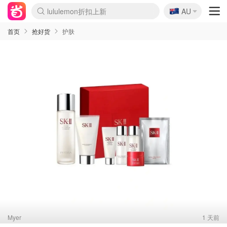
🇦🇺
AU
Sasa美妆护肤3.5折
SSENSE年中2.5折
FreshBeauty好价汇总
Cettire降价+叠9折
WWS Coles超市实拍
viagogo二手票捡漏
Myer折扣汇总
The Outnet奢牌1折起
David Jones 3折起
Flannels大牌1折
Perfumes Club护肤1折
AMIRO面罩$251
Amazon折扣汇总
eToro入金$200送$50
Amazon数码好物
ICONIC本周7.5折
ThedoubleF高奢地板价
Moose Knuckles 6折
EUFY摄像头$98
Selenichast首饰2折
Trip机票酒店促销
YSL送5件彩妆礼
Amazon家居好物
Amazon美妆护肤
雅漾大喷$8
过敏原检测盒$33
科颜氏高保湿面霜$29
SEALIFE海洋馆门票6折
丝塔芙大白罐$16
订阅Newsletter送香薰
Cult Beauty 6.8折
Harrods圣诞日历$525
LN-CC奢牌私促3折
d'Alba空姐喷雾$16
EVE LOM套装£56
Bernardelli独家4折
Adore Beauty 6折起
CT圣诞日历
Mytheresa奢品2.7折
Luxury Escapes 9折
Currentbody美容仪$881
MOON Garden Live
Roborock扫地机$649
Tingo Life水杯$24
Valentino官网5折
CR洗护套装$23
修丽可4件套$159
GANNI官网4.5折
Stylevana韩妆4折
Tessabit高奢8.5折
OGX洗发水$11
Amazon阿德莱德次日达
卡诗8.5折+赠礼
Philips Hue灯具8折
La Mer送8件礼值$529
首页
抢好货
护肤
Myer
1 天前