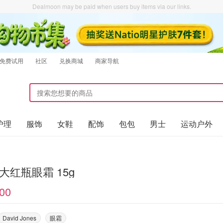
Dealmoon may be paid when users buy items via our links.
免费试用
社区
兑换商城
商家导航
护理
服饰
女鞋
配饰
包包
男士
运动户外
I 大红瓶眼霜 15g
00
David Jones
眼霜