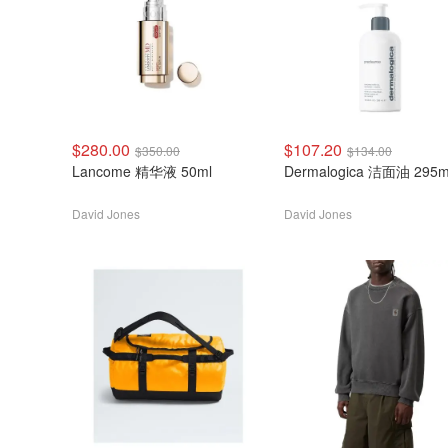
$280.00
$107.20
$350.00
$134.00
Lancome 精华液 50ml
Dermalogica 洁面油 295m
David Jones
David Jones