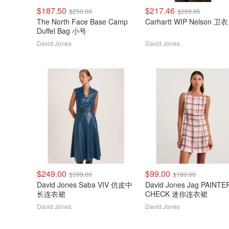
$187.50
$217.46
$250.00
$289.95
The North Face Base Camp
Carhartt WIP Nelson 卫衣
Duffel Bag 小号
David Jones
David Jones
$249.00
$99.00
$399.00
$180.00
David Jones Saba VIV 仿皮中
David Jones Jag PAINTE
长连衣裙
CHECK 迷你连衣裙
David Jones
David Jones