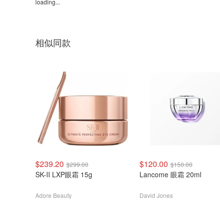
loading...
相似同款
$239.20
$120.00
$299.00
$150.00
SK-II LXP眼霜 15g
Lancome 眼霜 20ml
Adore Beauty
David Jones