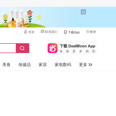
联系我们
澳洲
登录
下载App
🇺🇸
美国
下载 DealMoon App
体验更多精彩
🇨🇳
中国
美食
保健品
家居
家电数码
更多
🇨🇦
加拿大
🇬🇧
汽车
英国
旅游
🇩🇪
德国
母婴儿童
🇫🇷
法国
🇮🇹
意大利