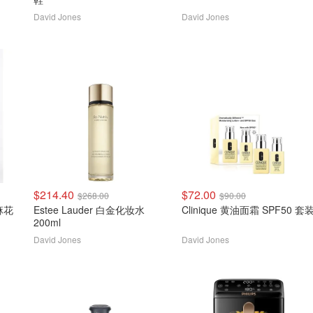
David Jones
David Jones
$214.40
$72.00
$268.00
$90.00
Estee Lauder 白金化妆水
Clinique 黄油面霜 SPF50 套
200ml
David Jones
David Jones