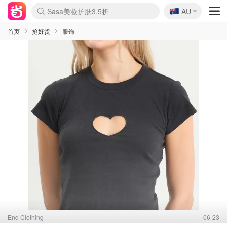
🇦🇺
Sasa美妆护肤3.5折
AU
lululemon折扣上新
SSENSE年中3折
FreshBeauty好价汇总
Cettire降价+叠9折
Farfetch折上8折
WWS Coles超市实拍
viagogo二手票捡漏
Myer清仓1折起
The Outnet奢牌1折起
David Jones 3折起
Flannels大牌1折
Perfumes Club护肤1折
AMIRO返校季6.2折
Oweek抽奖送Airpods
Amazon折扣汇总
eToro入金$200送$50
Amazon数码好物
ICONIC本周7.5折
ThedoubleF高奢地板价
Moose Knuckles 6折
丝芙兰5折起
EUFY官网3.7折起
Selenichast首饰2折
Trip机票酒店促销
YSL送5件彩妆礼
Amazon家居好物
BIGBANG巡演开票
David Jones时尚3折
Amazon美妆护肤
雅漾大喷$8
过敏原检测盒$33
伊索独家赠50ml沐浴露
科颜氏清仓3折
SEALIFE海洋馆门票6折
丝塔芙大白罐$16
订阅Newsletter送香薰
Cult Beauty 6.8折
Harrods圣诞日历2.3折
LN-CC奢牌私促3折
d'Alba空姐喷雾$16
EVE LOM套装逆天2折
Bernardelli独家4折
Adore Beauty 6折起
CT圣诞日历
Mytheresa奢品2.7折
Luxury Escapes 9折
Currentbody美容仪9折
卡诗9折+赠4件礼
MOON Garden Live
ALLSAINTS美衣3折
Roborock扫地机3.7折
Tingo Life水杯$24
Valentino官网5折
CR洗发护发6.3折
首页
抢好货
服饰
End Clothing
06-23