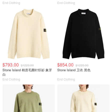
End Clothing
End Clothing
$793.00
$854.00
$1220.00
$1220.00
Stone Island 棉质毛圈针织衫 象牙
Stone Island 卫衣 黑色
白
End Clothing
End Clothing