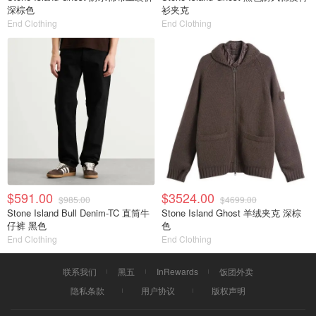
深棕色
衫夹克
End Clothing
End Clothing
$591.00
$3524.00
$985.00
$4699.00
Stone Island Bull Denim-TC 直筒牛
Stone Island Ghost 羊绒夹克 深棕
仔裤 黑色
色
End Clothing
End Clothing
联系我们
黑五
InRewards
饭团外卖
隐私条款
用户协议
版权声明