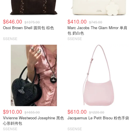
$646.00
$410.00
$1375.00
$745.00
Osoi Brown Shell 圆筒包 棕色
Marc Jacobs The Glam Mirror 单肩
包 奶白色
SSENSE
SSENSE
$910.00
$610.00
$1655.00
$1220.00
Vivienne Westwood Josephine 黑色
Jacquemus Le Petit Bisou 粉色手袋
心形斜挎包
SSENSE
SSENSE