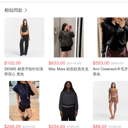
相似同款
$102.00
$633.00
$553.00
$2110.00
$825.00
SKIMS 棉质平纹针织系
Max Mara 棕色软质夹克
Ami Crewneck羊毛
带背心 黑色
黑色
$246.00
$204.00
$88.00
$410.00
$340.00
$128.00