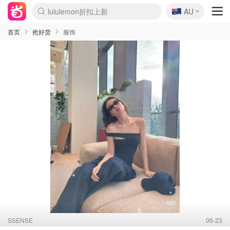
🇦🇺
Sasa美妆护肤3.5折
AU
lululemon折扣上新
SSENSE年中2.5折
FreshBeauty好价汇总
Cettire降价+叠9折
WWS Coles超市实拍
viagogo二手票捡漏
Myer超级周末
The Outnet奢牌1折起
David Jones 3折起
Flannels大牌1折
Perfumes Club护肤1折
AMIRO面罩$251
Amazon折扣汇总
eToro入金$200送$50
Amazon数码好物
ICONIC本周7.5折
ThedoubleF高奢地板价
Moose Knuckles 6折
丝芙兰5折起
EUFY摄像头$98
Selenichast首饰2折
Trip机票酒店促销
YSL送5件彩妆礼
Amazon家居好物
Amazon美妆护肤
雅漾大喷$8
过敏原检测盒$33
伊索独家赠50ml沐浴露
科颜氏高保湿面霜$29
SEALIFE海洋馆门票6折
丝塔芙大白罐$16
订阅Newsletter送香薰
Cult Beauty 6.8折
Harrods圣诞日历$525
LN-CC奢牌私促3折
d'Alba空姐喷雾$16
EVE LOM套装£56
Bernardelli独家4折
Adore Beauty 6折起
CT圣诞日历
Mytheresa奢品2.7折
Luxury Escapes 9折
Currentbody美容仪$881
MOON Garden Live
Roborock扫地机$649
Tingo Life水杯$24
Valentino官网5折
CR洗护套装$23
修丽可4件套$159
Myer彩妆2件7折
GANNI官网4.5折
Stylevana韩妆4折
Tessabit高奢8.5折
OGX洗发水$11
Amazon阿德莱德次日达
卡诗8.5折+赠礼
Philips Hue灯具8折
首页
抢好货
服饰
SSENSE
06-23