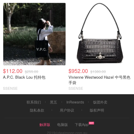
$112.00
$952.00
$255.00
$1380.00
A.P.C. Black Lou 托特包
Vivienne Westwood Hazel 中号黑色
手袋
SSENSE
SSENSE
联系我们
黑五
InRewards
饭团外卖
隐私条款
用户协议
版权声明
触屏版
电脑版
下载App
2019©dealmoon.com.au