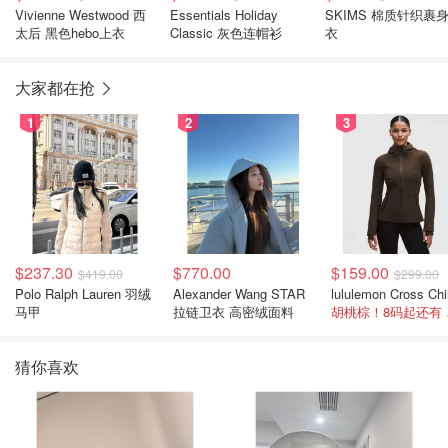
Vivienne Westwood 西
Essentials Holiday
SKIMS 棉质针织裹
太后 黑色hebo上衣
Classic 灰色连帽衫
衣
大家都在抢
1
2
3
$237.30
$770.00
$159.00
$419.00
$299.00
Polo Ralph Lauren 羽绒
Alexander Wang STAR
马甲
拉链卫衣 高密绒面料
胡桃
猜你喜欢