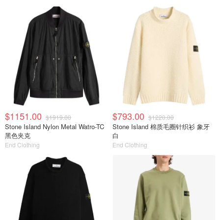
$1151.00
$793.00
$1919.00
$1220.00
Stone Island Nylon Metal Watro-TC
Stone Island 棉质毛圈针织衫 象牙
黑色夹克
白
End Clothing
End Clothing