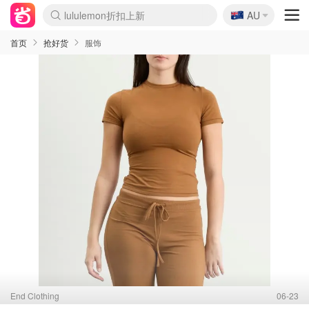
🇦🇺
Sasa美妆护肤3.5折
AU
lululemon折扣上新
SSENSE年中2.5折
FreshBeauty好价汇总
Cettire降价+叠9折
WWS Coles超市实拍
viagogo二手票捡漏
Myer超级周末
The Outnet奢牌1折起
David Jones 3折起
Flannels大牌1折
Perfumes Club护肤1折
AMIRO面罩$251
Amazon折扣汇总
eToro入金$200送$50
Amazon数码好物
ICONIC本周7.5折
ThedoubleF高奢地板价
Moose Knuckles 6折
丝芙兰5折起
EUFY摄像头$98
Selenichast首饰2折
Trip机票酒店促销
YSL送5件彩妆礼
Amazon家居好物
Amazon美妆护肤
雅漾大喷$8
过敏原检测盒$33
伊索独家赠50ml沐浴露
科颜氏高保湿面霜$29
SEALIFE海洋馆门票6折
丝塔芙大白罐$16
订阅Newsletter送香薰
Cult Beauty 6.8折
Harrods圣诞日历$525
LN-CC奢牌私促3折
d'Alba空姐喷雾$16
EVE LOM套装£56
Bernardelli独家4折
Adore Beauty 6折起
CT圣诞日历
Mytheresa奢品2.7折
Luxury Escapes 9折
Currentbody美容仪$881
MOON Garden Live
Roborock扫地机$649
Tingo Life水杯$24
Valentino官网5折
CR洗护套装$23
修丽可4件套$159
Myer彩妆2件7折
GANNI官网4.5折
Stylevana韩妆4折
Tessabit高奢8.5折
OGX洗发水$11
Amazon阿德莱德次日达
卡诗8.5折+赠礼
Philips Hue灯具8折
首页
抢好货
服饰
End Clothing
06-23