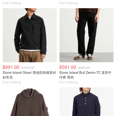
End Clothing
End Clothing
$991.00
$591.00
$1415.00
$985.00
Stone Island Ghost 黑色防风棉质衬
Stone Island Bull Denim-TC 直筒牛
衫夹克
仔裤 黑色
End Clothing
End Clothing