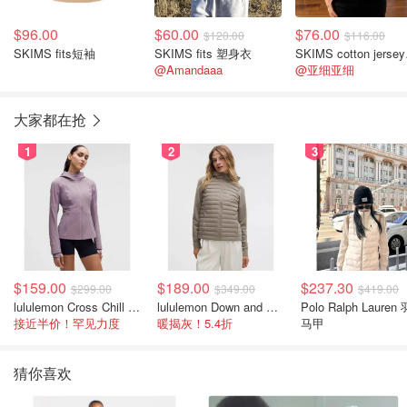
$96.00
$60.00
$76.00
$120.00
$116.00
SKIMS fits短袖
SKIMS fits 塑身衣
SKI
@Amandaaa
@亚细亚细
大家都在抢
1
2
3
$159.00
$189.00
$237.30
$299.00
$349.00
$419.00
lululemon Cross Chill 女士运动外套
lululemon Down and Around 羽绒夹克
Polo Ralph Lauren
接近半价！罕见力度
暖揭灰！5.4折
马甲
猜你喜欢