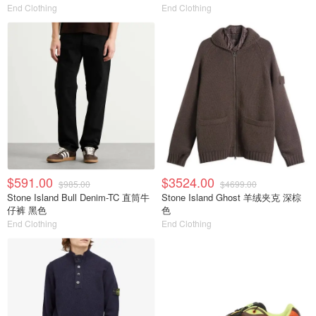
End Clothing
End Clothing
$591.00
$3524.00
$985.00
$4699.00
Stone Island Bull Denim-TC 直筒牛
Stone Island Ghost 羊绒夹克 深棕
仔裤 黑色
色
End Clothing
End Clothing