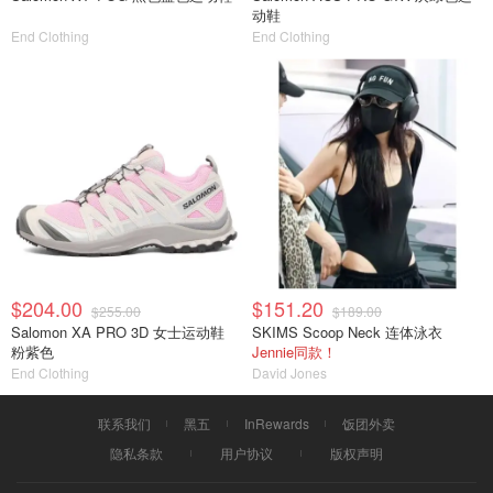
动鞋
End Clothing
End Clothing
$204.00
$151.20
$255.00
$189.00
Salomon XA PRO 3D 女士运动鞋
SKIMS Scoop Neck 连体泳衣
粉紫色
Jennie同款！
End Clothing
David Jones
联系我们
黑五
InRewards
饭团外卖
隐私条款
用户协议
版权声明