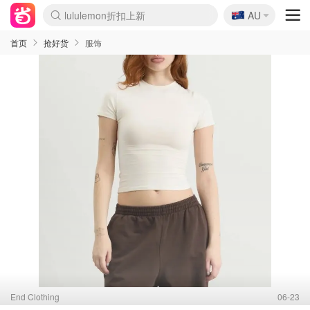
lululemon折扣上新
🇦🇺
Sasa美妆护肤3.5折
AU
SSENSE年中3折
FreshBeauty好价汇总
Cettire降价+叠9折
Farfetch折上8折
WWS Coles超市实拍
viagogo二手票捡漏
Myer清仓1折起
The Outnet奢牌1折起
David Jones 3折起
Flannels大牌1折
Perfumes Club护肤1折
AMIRO返校季6.2折
Oweek抽奖送Airpods
Amazon折扣汇总
eToro入金$200送$50
Amazon数码好物
ICONIC本周7.5折
ThedoubleF高奢地板价
Moose Knuckles 6折
丝芙兰5折起
EUFY官网3.7折起
Selenichast首饰2折
Trip机票酒店促销
YSL送5件彩妆礼
Amazon家居好物
BIGBANG巡演开票
David Jones时尚3折
Amazon美妆护肤
雅漾大喷$8
过敏原检测盒$33
伊索独家赠50ml沐浴露
科颜氏清仓3折
SEALIFE海洋馆门票6折
丝塔芙大白罐$16
订阅Newsletter送香薰
Cult Beauty 6.8折
Harrods圣诞日历2.3折
LN-CC奢牌私促3折
d'Alba空姐喷雾$16
EVE LOM套装逆天2折
Bernardelli独家4折
Adore Beauty 6折起
CT圣诞日历
Mytheresa奢品2.7折
Luxury Escapes 9折
Currentbody美容仪9折
MOON Garden Live
ALLSAINTS美衣3折
Roborock扫地机3.7折
Tingo Life水杯$24
Valentino官网5折
CR洗发护发6.3折
首页
抢好货
服饰
End Clothing
06-23