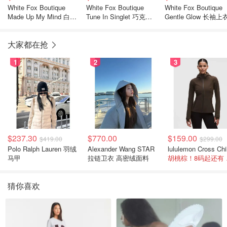
White Fox Boutique
White Fox Boutique
White Fox Boutique
Made Up My Mind 白色
Tune In Singlet 巧克力
Gentle Glow 长袖上
工字背心
色蕾丝背心
燕麦奶油条纹
大家都在抢
1
2
3
$237.30
$770.00
$159.00
$419.00
$299.00
Polo Ralph Lauren 羽绒
Alexander Wang STAR
马甲
拉链卫衣 高密绒面料
胡桃
猜你喜欢