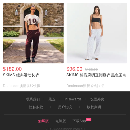
$182.00
$96.00
$138.00
SKIMS 经典运动长裤
SKIMS 棉质府绸直筒睡裤 黑色圆点
Dealmoon澳新省钱快报
Dealmoon澳新省钱快报
联系我们
黑五
InRewards
饭团外卖
隐私条款
用户协议
版权声明
触屏版
电脑版
下载App
2019©dealmoon.com.au