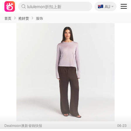
🇦🇺
Sasa美妆护肤3.5折
AU
lululemon折扣上新
SSENSE年中2.5折
FreshBeauty好价汇总
Cettire降价+叠9折
WWS Coles超市实拍
viagogo二手票捡漏
Myer超级周末
The Outnet奢牌1折起
David Jones 3折起
Flannels大牌1折
Perfumes Club护肤1折
AMIRO面罩$251
Amazon折扣汇总
eToro入金$200送$50
Amazon数码好物
ICONIC本周7.5折
ThedoubleF高奢地板价
Moose Knuckles 6折
丝芙兰5折起
EUFY摄像头$98
Selenichast首饰2折
Trip机票酒店促销
YSL送5件彩妆礼
Amazon家居好物
Amazon美妆护肤
雅漾大喷$8
过敏原检测盒$33
伊索独家赠50ml沐浴露
科颜氏高保湿面霜$29
SEALIFE海洋馆门票6折
丝塔芙大白罐$16
订阅Newsletter送香薰
Cult Beauty 6.8折
Harrods圣诞日历$525
LN-CC奢牌私促3折
d'Alba空姐喷雾$16
EVE LOM套装£56
Bernardelli独家4折
Adore Beauty 6折起
CT圣诞日历
Mytheresa奢品2.7折
Luxury Escapes 9折
Currentbody美容仪$881
MOON Garden Live
Roborock扫地机$649
Tingo Life水杯$24
Valentino官网5折
CR洗护套装$23
修丽可4件套$159
Myer彩妆2件7折
GANNI官网4.5折
Stylevana韩妆4折
Tessabit高奢8.5折
OGX洗发水$11
Amazon阿德莱德次日达
卡诗8.5折+赠礼
Philips Hue灯具8折
首页
抢好货
服饰
Dealmoon澳新省钱快报
06-23