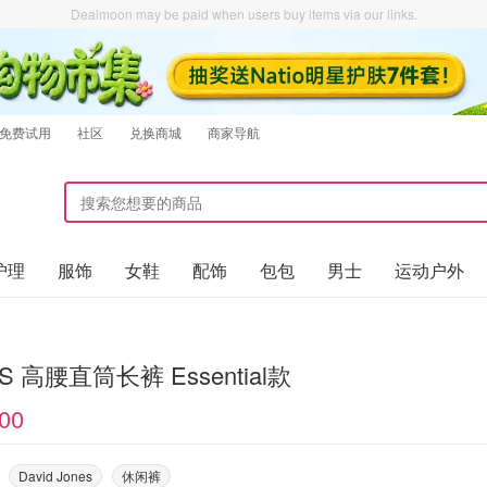
Dealmoon may be paid when users buy items via our links.
免费试用
社区
兑换商城
商家导航
护理
服饰
女鞋
配饰
包包
男士
运动户外
SKIMS 高腰直筒长裤 Essential款
00
David Jones
休闲裤