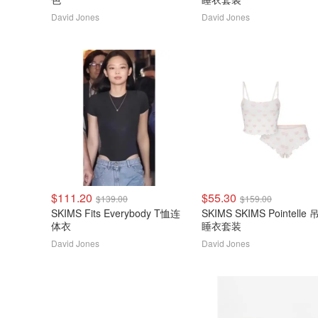
David Jones
David Jones
$111.20
$55.30
$139.00
$159.00
SKIMS Fits Everybody T恤连
SKIMS SKIMS Pointelle
体衣
睡衣套装
David Jones
David Jones