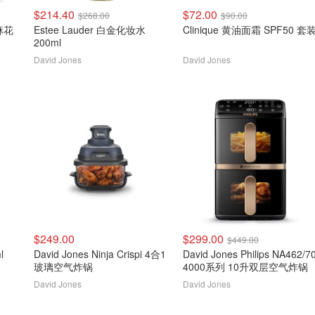
$214.40
$72.00
$268.00
$90.00
Estee Lauder 白金化妆水
Clinique 黄油面霜 SPF50 套
200ml
David Jones
David Jones
$249.00
$299.00
$449.00
l
David Jones Ninja Crispi 4合1
David Jones Philips NA462/7
玻璃空气炸锅
4000系列 10升双层空气炸锅
David Jones
David Jones