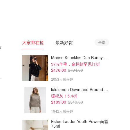
🇦🇺
澳洲
🇳🇿
新西兰
大家都在抢
最新好货
全部
享
Moose Knuckles Dua Bunny 羊毛混纺针织夹克
97%羊毛，金标款罕见打折
$476.00
$794.00
2053人感兴趣
lululemon Down and Around 羽绒夹克
暖揭灰！5.4折
$189.00
$349.00
1942人感兴趣
Estee Lauder Youth Power面霜
75ml