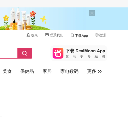
联系我们
澳洲
登录
下载App
🇺🇸
美国
下载 DealMoon App
体验更多精彩
🇨🇳
中国
美食
保健品
家居
家电数码
更多
🇨🇦
加拿大
🇬🇧
汽车
英国
旅游
🇩🇪
德国
母婴儿童
🇫🇷
法国
🇮🇹
意大利