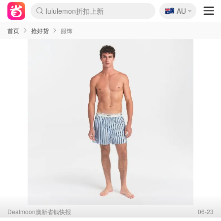
🇦🇺
Sasa美妆护肤3.5折
AU
lululemon折扣上新
SSENSE年中2.5折
FreshBeauty好价汇总
Cettire降价+叠9折
WWS Coles超市实拍
viagogo二手票捡漏
Myer超级周末
The Outnet奢牌1折起
David Jones 3折起
Flannels大牌1折
Perfumes Club护肤1折
AMIRO面罩$251
Amazon折扣汇总
eToro入金$200送$50
Amazon数码好物
ICONIC本周7.5折
ThedoubleF高奢地板价
Moose Knuckles 6折
丝芙兰5折起
EUFY摄像头$98
Selenichast首饰2折
Trip机票酒店促销
YSL送5件彩妆礼
Amazon家居好物
Amazon美妆护肤
雅漾大喷$8
过敏原检测盒$33
伊索独家赠50ml沐浴露
科颜氏高保湿面霜$29
SEALIFE海洋馆门票6折
丝塔芙大白罐$16
订阅Newsletter送香薰
Cult Beauty 6.8折
Harrods圣诞日历$525
LN-CC奢牌私促3折
d'Alba空姐喷雾$16
EVE LOM套装£56
Bernardelli独家4折
Adore Beauty 6折起
CT圣诞日历
Mytheresa奢品2.7折
Luxury Escapes 9折
Currentbody美容仪$881
MOON Garden Live
Roborock扫地机$649
Tingo Life水杯$24
Valentino官网5折
CR洗护套装$23
修丽可4件套$159
Myer彩妆2件7折
GANNI官网4.5折
Stylevana韩妆4折
Tessabit高奢8.5折
OGX洗发水$11
Amazon阿德莱德次日达
卡诗8.5折+赠礼
Philips Hue灯具8折
首页
抢好货
服饰
Dealmoon澳新省钱快报
06-23