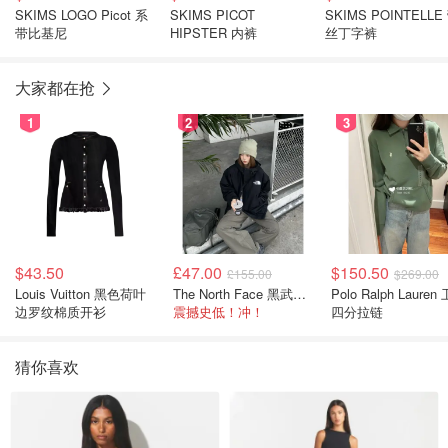
SKIMS LOGO Picot 系
SKIMS PICOT
SKIMS POINTELLE
带比基尼
HIPSTER 内裤
丝丁字裤
大家都在抢
1
2
3
$43.50
£47.00
$150.50
£155.00
$269.00
Louis Vuitton 黑色荷叶
The North Face 黑武士冲锋衣
Polo Ralph Lauren 卫衣
边罗纹棉质开衫
震撼史低！冲！
四分拉链
猜你喜欢