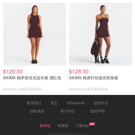
$120.00
$128.00
SKIMS 棉罗纹坦克连衣裙 酒红色
SKIMS 棉质针织迷你筒形裙
Dealmoon澳新省钱快报
Dealmoon澳新省钱快报
联系我们
黑五
InRewards
饭团外卖
隐私条款
用户协议
版权声明
触屏版
电脑版
下载App
2019©dealmoon.com.au