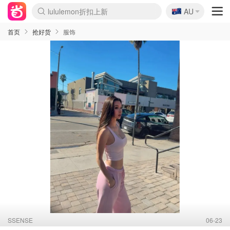
🇦🇺
Sasa美妆护肤3.5折
AU
lululemon折扣上新
SSENSE年中2.5折
FreshBeauty好价汇总
Cettire降价+叠9折
WWS Coles超市实拍
viagogo二手票捡漏
Myer超级周末
The Outnet奢牌1折起
David Jones 3折起
Flannels大牌1折
Perfumes Club护肤1折
AMIRO面罩$251
Amazon折扣汇总
eToro入金$200送$50
Amazon数码好物
ICONIC本周7.5折
ThedoubleF高奢地板价
Moose Knuckles 6折
丝芙兰5折起
EUFY摄像头$98
Selenichast首饰2折
Trip机票酒店促销
YSL送5件彩妆礼
Amazon家居好物
Amazon美妆护肤
雅漾大喷$8
过敏原检测盒$33
伊索独家赠50ml沐浴露
科颜氏高保湿面霜$29
SEALIFE海洋馆门票6折
丝塔芙大白罐$16
订阅Newsletter送香薰
Cult Beauty 6.8折
Harrods圣诞日历$525
LN-CC奢牌私促3折
d'Alba空姐喷雾$16
EVE LOM套装£56
Bernardelli独家4折
Adore Beauty 6折起
CT圣诞日历
Mytheresa奢品2.7折
Luxury Escapes 9折
Currentbody美容仪$881
MOON Garden Live
Roborock扫地机$649
Tingo Life水杯$24
Valentino官网5折
CR洗护套装$23
修丽可4件套$159
Myer彩妆2件7折
GANNI官网4.5折
Stylevana韩妆4折
Tessabit高奢8.5折
OGX洗发水$11
Amazon阿德莱德次日达
卡诗8.5折+赠礼
Philips Hue灯具8折
首页
抢好货
服饰
SSENSE
06-23