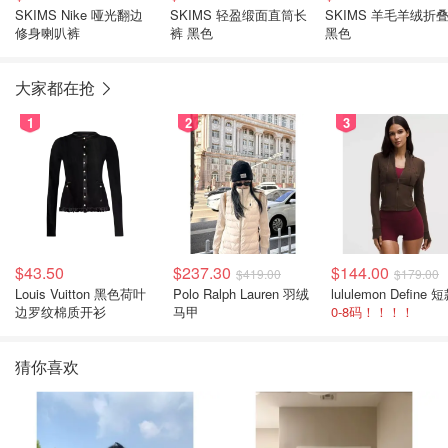
SKIMS Nike 哑光翻边
SKIMS 轻盈缎面直筒长
SKIMS 羊毛羊绒折
修身喇叭裤
裤 黑色
黑色
大家都在抢
1
2
3
$43.50
$237.30
$144.00
$419.00
$179.00
Louis Vuitton 黑色荷叶
Polo Ralph Lauren 羽绒
边罗纹棉质开衫
马甲
0-8码！！！！
猜你喜欢