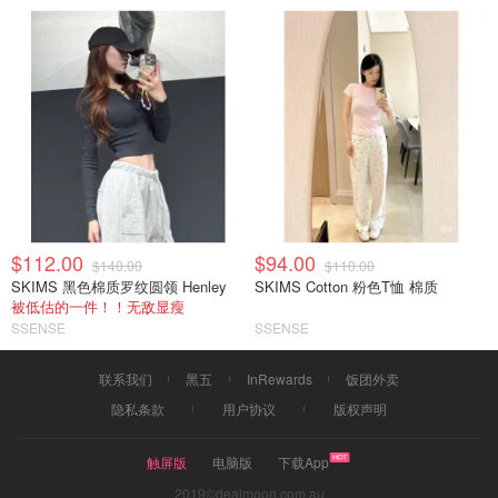
$112.00
$94.00
$140.00
$110.00
SKIMS 黑色棉质罗纹圆领 Henley
SKIMS Cotton 粉色T恤 棉质
被低估的一件！！无敌显瘦
SSENSE
SSENSE
联系我们
黑五
InRewards
饭团外卖
隐私条款
用户协议
版权声明
触屏版
电脑版
下载App
2019©dealmoon.com.au