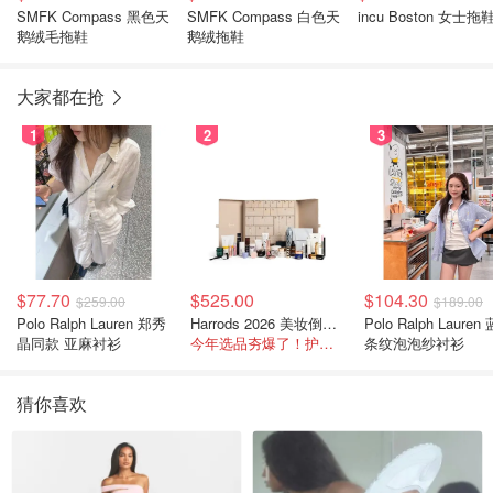
SMFK Compass 黑色天
SMFK Compass 白色天
incu Boston 女士拖
鹅绒毛拖鞋
鹅绒拖鞋
大家都在抢
1
2
3
$77.70
$525.00
$104.30
$259.00
$189.00
Polo Ralph Lauren 郑秀
Harrods 2026 美妆倒数日历
Polo Ralph Lauren
晶同款 亚麻衬衫
今年选品夯爆了！护肤全线都很绝
条纹泡泡纱衬衫
猜你喜欢