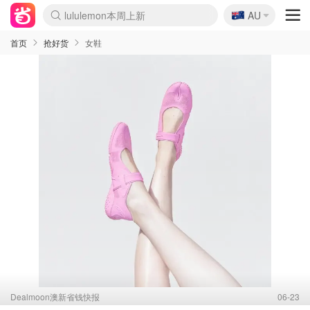
🇦🇺
Sasa美妆护肤3.5折
AU
lululemon本周上新
SSENSE年中3折
FreshBeauty好价汇总
Cettire降价+叠9折
Farfetch折上8折
WWS Coles超市实拍
viagogo二手票捡漏
Myer清仓1折起
The Outnet奢牌1折起
David Jones 3折起
Flannels大牌1折
Perfumes Club护肤1折
AMIRO返校季6.2折
Oweek抽奖送Airpods
Amazon折扣汇总
eToro入金$200送$50
Amazon数码好物
ICONIC本周7.5折
ThedoubleF高奢地板价
Moose Knuckles 6折
丝芙兰5折起
EUFY官网3.7折起
Selenichast首饰2折
Trip机票酒店促销
YSL送5件彩妆礼
Amazon家居好物
BIGBANG巡演开票
David Jones时尚3折
Amazon美妆护肤
雅漾大喷$8
过敏原检测盒$33
伊索独家赠50ml沐浴露
科颜氏送高保湿面霜
SEALIFE海洋馆门票6折
丝塔芙大白罐$16
订阅Newsletter送香薰
Cult Beauty 6.8折
Harrods圣诞日历2.3折
LN-CC奢牌私促3折
d'Alba空姐喷雾$16
EVE LOM套装逆天2折
Bernardelli独家4折
Adore Beauty 6折起
CT圣诞日历
Mytheresa奢品2.7折
首页
抢好货
女鞋
Dealmoon澳新省钱快报
06-23