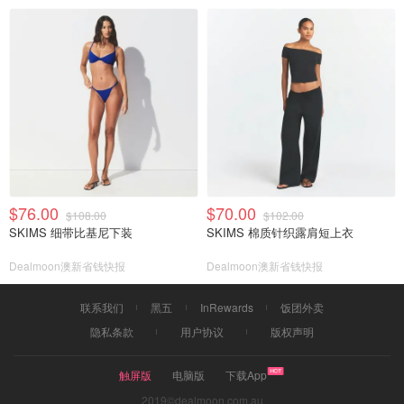
$76.00
$70.00
$108.00
$102.00
SKIMS 细带比基尼下装
SKIMS 棉质针织露肩短上衣
Dealmoon澳新省钱快报
Dealmoon澳新省钱快报
联系我们
黑五
InRewards
饭团外卖
隐私条款
用户协议
版权声明
触屏版
电脑版
下载App
2019©dealmoon.com.au