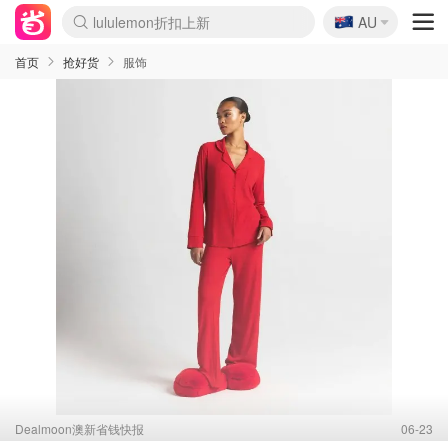
🇦🇺
Sasa美妆护肤3.5折
AU
lululemon折扣上新
SSENSE年中2.5折
FreshBeauty好价汇总
Cettire降价+叠9折
WWS Coles超市实拍
viagogo二手票捡漏
Myer超级周末
The Outnet奢牌1折起
David Jones 3折起
Flannels大牌1折
Perfumes Club护肤1折
AMIRO面罩$251
Amazon折扣汇总
eToro入金$200送$50
Amazon数码好物
ICONIC本周7.5折
ThedoubleF高奢地板价
Moose Knuckles 6折
丝芙兰5折起
EUFY摄像头$98
Selenichast首饰2折
Trip机票酒店促销
YSL送5件彩妆礼
Amazon家居好物
Amazon美妆护肤
雅漾大喷$8
过敏原检测盒$33
伊索独家赠50ml沐浴露
科颜氏高保湿面霜$29
SEALIFE海洋馆门票6折
丝塔芙大白罐$16
订阅Newsletter送香薰
Cult Beauty 6.8折
Harrods圣诞日历$525
LN-CC奢牌私促3折
d'Alba空姐喷雾$16
EVE LOM套装£56
Bernardelli独家4折
Adore Beauty 6折起
CT圣诞日历
Mytheresa奢品2.7折
Luxury Escapes 9折
Currentbody美容仪$881
MOON Garden Live
Roborock扫地机$649
Tingo Life水杯$24
Valentino官网5折
CR洗护套装$23
修丽可4件套$159
Myer彩妆2件7折
GANNI官网4.5折
Stylevana韩妆4折
Tessabit高奢8.5折
OGX洗发水$11
Amazon阿德莱德次日达
卡诗8.5折+赠礼
Philips Hue灯具8折
首页
抢好货
服饰
Dealmoon澳新省钱快报
06-23