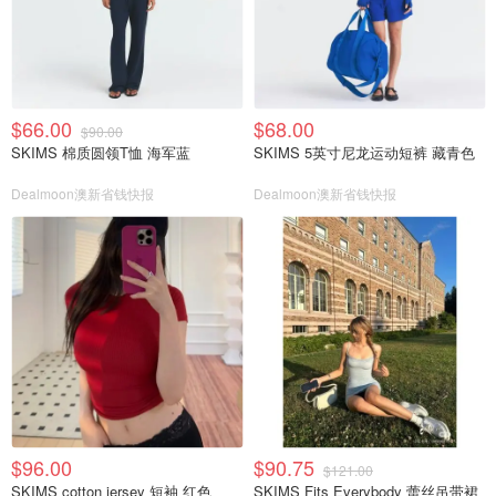
$66.00
$68.00
$90.00
SKIMS 棉质圆领T恤 海军蓝
SKIMS 5英寸尼龙运动短裤 藏青色
Dealmoon澳新省钱快报
Dealmoon澳新省钱快报
$96.00
$90.75
$121.00
SKIMS cotton jersey 短袖 红色
SKIMS Fits Everybody 蕾丝吊带裙