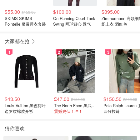
$55.30
$100.00
$395.00
$159.00
SKIMS SKIMS
On Running Court Tank
Zimmermann 高领
Pointelle 吊带睡衣套装
Swing 网球背心 透气
织上衣 酒红色
大家都在抢
1
2
3
$43.50
£47.00
$150.50
£155.00
$269.00
Louis Vuitton 黑色荷叶
The North Face 黑武士冲锋衣
Polo Ralph Lauren 卫衣
边罗纹棉质开衫
震撼史低！冲！
四分拉链
猜你喜欢