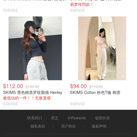
易梦玲同款！
SSENSE
SSENSE
$112.00
$94.00
$140.00
$110.00
SKIMS 黑色棉质罗纹圆领 Henley
SKIMS Cotton 粉色T恤 棉质
被低估的一件！！无敌显瘦
SSENSE
SSENSE
联系我们
黑五
InRewards
饭团外卖
隐私条款
用户协议
版权声明