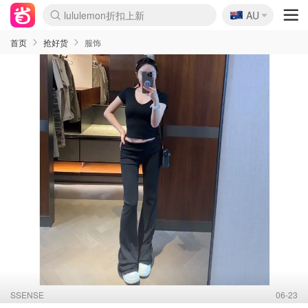
🇦🇺
Sasa美妆护肤3.5折
AU
lululemon折扣上新
SSENSE年中3折
FreshBeauty好价汇总
Cettire降价+叠9折
WWS Coles超市实拍
viagogo二手票捡漏
Myer超级周末1折
The Outnet奢牌1折起
David Jones 3折起
Flannels大牌1折
Perfumes Club护肤1折
AMIRO返校季6.2折
Amazon折扣汇总
eToro入金$200送$50
Amazon数码好物
ICONIC本周7.5折
ThedoubleF高奢地板价
Moose Knuckles 6折
丝芙兰5折起
EUFY官网3.7折起
Selenichast首饰2折
Trip机票酒店促销
YSL送5件彩妆礼
Amazon家居好物
Amazon美妆护肤
雅漾大喷$8
过敏原检测盒$33
伊索独家赠50ml沐浴露
科颜氏清仓3折
SEALIFE海洋馆门票6折
丝塔芙大白罐$16
订阅Newsletter送香薰
Cult Beauty 6.8折
Harrods圣诞日历2.3折
LN-CC奢牌私促3折
d'Alba空姐喷雾$16
EVE LOM套装逆天2折
Bernardelli独家4折
Adore Beauty 6折起
CT圣诞日历
Mytheresa奢品2.7折
Luxury Escapes 9折
Currentbody美容仪9折
MOON Garden Live
Roborock扫地机3.7折
Tingo Life水杯$24
Valentino官网5折
CR洗发护发6.3折
修丽可套装7.4折
Myer彩妆2件7折
GANNI官网4.5折
Stylevana韩妆4折
Tessabit高奢8.5折
OGX洗护4折
Amazon阿德莱德次日达
卡诗8.5折+赠礼
Philips Hue灯具8折
首页
抢好货
服饰
SSENSE
06-23