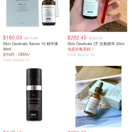
$180.03
$282.45
$211.80
$332.30
Skin Ceuticals Serum 10 精华液
Skin Ceuticals CF 抗氧精华 30ml
30ml
油皮抗氧亲妈！
折扣码：DMAU
Fresh Beauty Co.
Fresh Beauty Co.