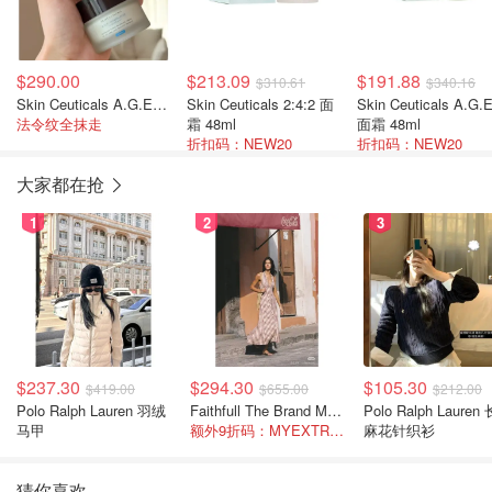
$290.00
$213.09
$191.88
$310.61
$340.16
Skin Ceuticals A.G.E 面霜 48ml
Skin Ceuticals 2:4:2 面
Skin Ceuticals A.G.E.
法令纹全抹走
霜 48ml
面霜 48ml
折扣码：NEW20
折扣码：NEW20
大家都在抢
1
2
3
$237.30
$294.30
$105.30
$419.00
$655.00
$212.00
Polo Ralph Lauren 羽绒
Faithfull The Brand Marais 格纹亚麻吊带中长连衣裙
Polo Ralph Lauren 长袖
马甲
额外9折码：MYEXTRA10
麻花针织衫
猜你喜欢