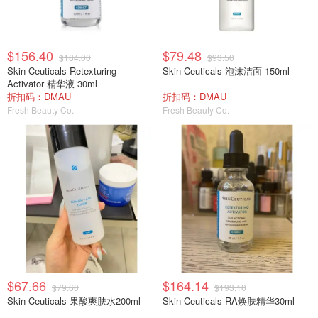
$156.40
$79.48
$184.00
$93.50
Skin Ceuticals Retexturing
Skin Ceuticals 泡沫洁面 150ml
Activator 精华液 30ml
折扣码：DMAU
折扣码：DMAU
Fresh Beauty Co.
Fresh Beauty Co.
$67.66
$164.14
$79.60
$193.10
Skin Ceuticals 果酸爽肤水200ml
Skin Ceuticals RA焕肤精华30ml