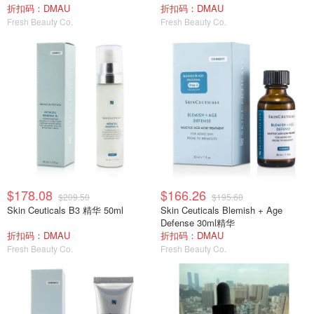
折扣码：DMAU
折扣码：DMAU
Fresh Beauty Co.
Fresh Beauty Co.
$178.08
$166.26
$209.50
$195.60
Skin Ceuticals B3 精华 50ml
Skin Ceuticals Blemish + Age
Defense 30ml精华
折扣码：DMAU
折扣码：DMAU
Fresh Beauty Co.
Fresh Beauty Co.