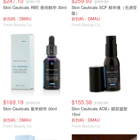
$247.10
$259.93
$290.70
$305.80
Skin Ceuticals RBE 夜间精华 30ml
Skin Ceuticals SCF 精华液（无滴管
版）
折扣码：DMAU
折扣码：DMAU
Fresh Beauty Co.
Fresh Beauty Co.
$169.19
$155.38
$199.05
$182.80
Skin Ceuticals 紫米精华 30ml
Skin Ceuticals AOX+ 眼部凝胶
15ml
折扣码：DMAU
折扣码：DMAU
Fresh Beauty Co.
Fresh Beauty Co.