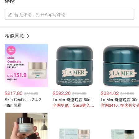
评论
暂无评论，打开App写评论
相似同款
$217.85
$592.20
$324.02
$308.93
$734.00
$418.00
Skin Ceuticals 2:4:2
La Mer 奇迹晚霜 60ml
La Mer 奇迹晚霜 30m
48ml面霜
全网史低，Sasa购入$699
官网$410, 在这买立