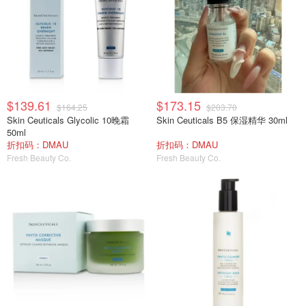
$139.61
$173.15
$164.25
$203.70
Skin Ceuticals Glycolic 10晚霜
Skin Ceuticals B5 保湿精华 30ml
50ml
折扣码：DMAU
折扣码：DMAU
Fresh Beauty Co.
Fresh Beauty Co.