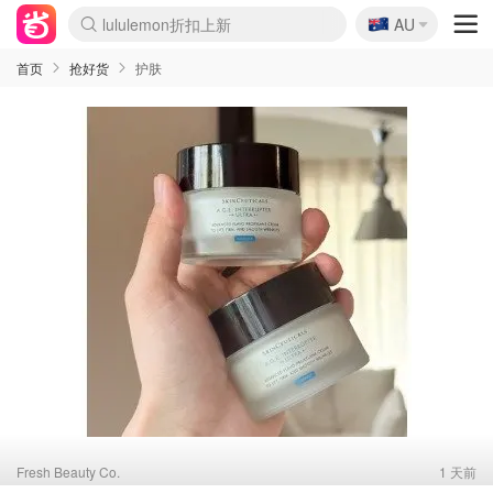
lululemon折扣上新
🇦🇺
Sasa美妆护肤3.5折
AU
SSENSE年中2.5折
FreshBeauty好价汇总
Cettire降价+叠9折
WWS Coles超市实拍
viagogo二手票捡漏
Myer超级周末
The Outnet奢牌1折起
David Jones 3折起
Flannels大牌1折
Perfumes Club护肤1折
AMIRO面罩$251
Amazon折扣汇总
eToro入金$200送$50
Amazon数码好物
ICONIC本周7.5折
ThedoubleF高奢地板价
Moose Knuckles 6折
丝芙兰5折起
EUFY摄像头$98
Selenichast首饰2折
Trip机票酒店促销
YSL送5件彩妆礼
Amazon家居好物
Amazon美妆护肤
雅漾大喷$8
过敏原检测盒$33
伊索独家赠50ml沐浴露
科颜氏高保湿面霜$29
SEALIFE海洋馆门票6折
丝塔芙大白罐$16
订阅Newsletter送香薰
Cult Beauty 6.8折
Harrods圣诞日历$525
LN-CC奢牌私促3折
d'Alba空姐喷雾$16
EVE LOM套装£56
Bernardelli独家4折
Adore Beauty 6折起
CT圣诞日历
Mytheresa奢品2.7折
Luxury Escapes 9折
Currentbody美容仪$881
MOON Garden Live
Roborock扫地机$649
Tingo Life水杯$24
Valentino官网5折
CR洗护套装$23
修丽可4件套$159
Myer彩妆2件7折
GANNI官网4.5折
Stylevana韩妆4折
Tessabit高奢8.5折
OGX洗发水$11
Amazon阿德莱德次日达
卡诗8.5折+赠礼
Philips Hue灯具8折
首页
抢好货
护肤
Fresh Beauty Co.
1 天前