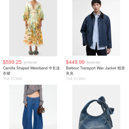
$599.25
$449.99
$799.00
$599.99
Camilla Shaped Waistband 中长连
Barbour Transport Wax Jacket 蜡质
衣裙
夹克
THE ICONIC
THE ICONIC