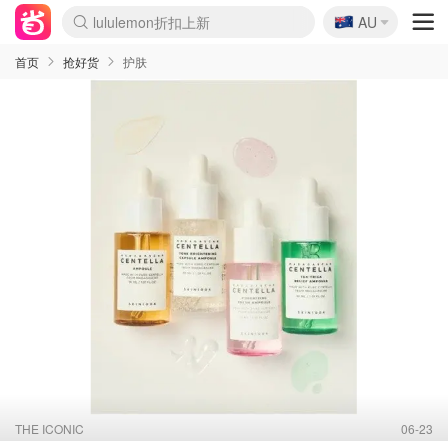
🇦🇺
Sasa美妆护肤3.5折
AU
lululemon折扣上新
SSENSE年中3折
FreshBeauty好价汇总
Cettire降价+叠9折
Farfetch折上8折
WWS Coles超市实拍
viagogo二手票捡漏
Myer清仓1折起
The Outnet奢牌1折起
David Jones 3折起
Flannels大牌1折
Perfumes Club护肤1折
AMIRO返校季6.2折
Oweek抽奖送Airpods
Amazon折扣汇总
eToro入金$200送$50
Amazon数码好物
ICONIC本周7.5折
ThedoubleF高奢地板价
Moose Knuckles 6折
丝芙兰5折起
EUFY官网3.7折起
Selenichast首饰2折
Trip机票酒店促销
YSL送5件彩妆礼
Amazon家居好物
BIGBANG巡演开票
David Jones时尚3折
Amazon美妆护肤
雅漾大喷$8
过敏原检测盒$33
伊索独家赠50ml沐浴露
科颜氏清仓3折
SEALIFE海洋馆门票6折
丝塔芙大白罐$16
订阅Newsletter送香薰
Cult Beauty 6.8折
Harrods圣诞日历2.3折
LN-CC奢牌私促3折
d'Alba空姐喷雾$16
EVE LOM套装逆天2折
Bernardelli独家4折
Adore Beauty 6折起
CT圣诞日历
Mytheresa奢品2.7折
Luxury Escapes 9折
Currentbody美容仪9折
卡诗9折+赠4件礼
MOON Garden Live
ALLSAINTS美衣3折
Roborock扫地机3.7折
Tingo Life水杯$24
Valentino官网5折
CR洗发护发6.3折
首页
抢好货
护肤
THE ICONIC
06-23