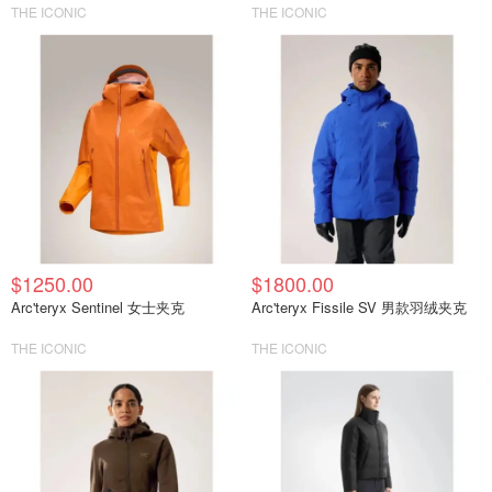
THE ICONIC
THE ICONIC
$1250.00
$1800.00
Arc'teryx Sentinel 女士夹克
Arc'teryx Fissile SV 男款羽绒夹克
THE ICONIC
THE ICONIC