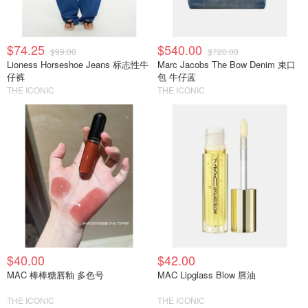
$74.25
$540.00
$99.00
$720.00
Lioness Horseshoe Jeans 标志性牛
Marc Jacobs The Bow Denim 束口
仔裤
包 牛仔蓝
THE ICONIC
THE ICONIC
$40.00
$42.00
MAC 棒棒糖唇釉 多色号
MAC Lipglass Blow 唇油
THE ICONIC
THE ICONIC