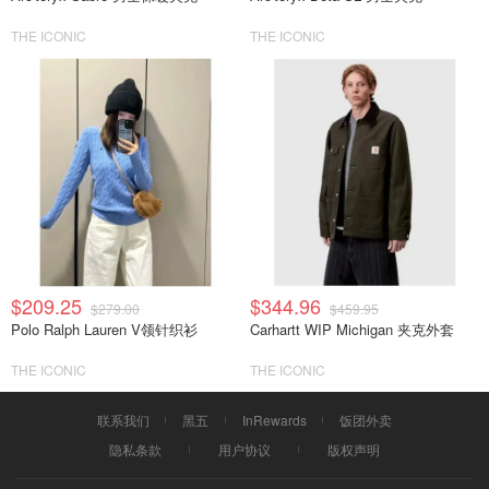
THE ICONIC
THE ICONIC
$209.25
$344.96
$279.00
$459.95
Polo Ralph Lauren V领针织衫
Carhartt WIP Michigan 夹克外套
THE ICONIC
THE ICONIC
联系我们
黑五
InRewards
饭团外卖
隐私条款
用户协议
版权声明