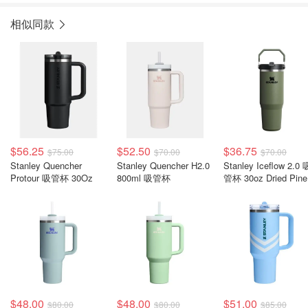
相似同款
$56.25
$52.50
$36.75
$75.00
$70.00
$70.00
Stanley Quencher
Stanley Quencher H2.0
Stanley Iceflow 2.0 吸
Protour 吸管杯 30Oz
800ml 吸管杯
管杯 30oz Dried Pine
$48.00
$48.00
$51.00
$80.00
$80.00
$85.00