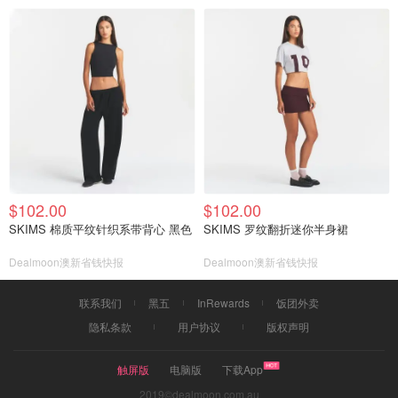
$102.00
$102.00
SKIMS 棉质平纹针织系带背心 黑色
SKIMS 罗纹翻折迷你半身裙
Dealmoon澳新省钱快报
Dealmoon澳新省钱快报
联系我们
黑五
InRewards
饭团外卖
隐私条款
用户协议
版权声明
触屏版
电脑版
下载App
2019©dealmoon.com.au