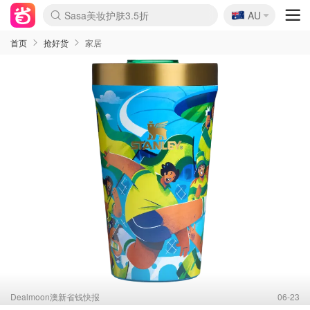
🇦🇺
Sasa美妆护肤3.5折
AU
lululemon折扣上新
SSENSE年中2.5折
FreshBeauty好价汇总
Cettire降价+叠9折
WWS Coles超市实拍
viagogo二手票捡漏
Myer超级周末
The Outnet奢牌1折起
David Jones 3折起
Flannels大牌1折
Perfumes Club护肤1折
AMIRO面罩$251
Amazon折扣汇总
eToro入金$200送$50
Amazon数码好物
ICONIC本周7.5折
ThedoubleF高奢地板价
Moose Knuckles 6折
丝芙兰5折起
EUFY摄像头$98
Selenichast首饰2折
Trip机票酒店促销
YSL送5件彩妆礼
Amazon家居好物
Amazon美妆护肤
雅漾大喷$8
过敏原检测盒$33
伊索独家赠50ml沐浴露
科颜氏高保湿面霜$29
SEALIFE海洋馆门票6折
丝塔芙大白罐$16
订阅Newsletter送香薰
Cult Beauty 6.8折
Harrods圣诞日历$525
LN-CC奢牌私促3折
d'Alba空姐喷雾$16
EVE LOM套装£56
Bernardelli独家4折
Adore Beauty 6折起
CT圣诞日历
Mytheresa奢品2.7折
Luxury Escapes 9折
Currentbody美容仪$881
MOON Garden Live
Roborock扫地机$649
Tingo Life水杯$24
Valentino官网5折
CR洗护套装$23
修丽可4件套$159
Myer彩妆2件7折
GANNI官网4.5折
Stylevana韩妆4折
Tessabit高奢8.5折
OGX洗发水$11
Amazon阿德莱德次日达
卡诗8.5折+赠礼
Philips Hue灯具8折
首页
抢好货
家居
Dealmoon澳新省钱快报
06-23