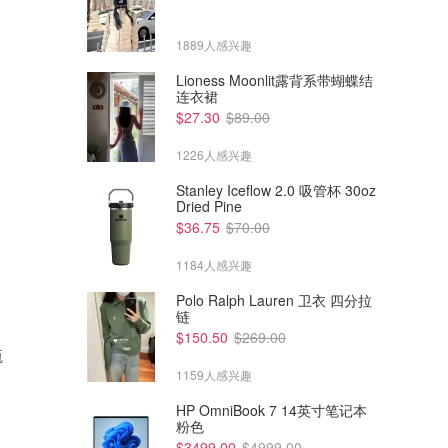
1889人感兴趣
Lioness Moonlit露背系带蝴蝶结
连衣裙
$27.30
$89.00
1226人感兴趣
Stanley Iceflow 2.0 吸管杯 30oz
Dried Pine
$36.75
$70.00
1184人感兴趣
Polo Ralph Lauren 卫衣 四分拉
链
$75.00
$70.00
$150.50
$269.00
瓶
Stanley ProTour Flip Straw 30
Stanley IceFlow Flip Straw 2.0
盎司不倒杯
保温瓶
1159人感兴趣
Dealmoon澳新省钱快报
Dealmoon澳新省钱快报
HP OmniBook 7 14英寸笔记本
粉色
$3499.00
$4999.00