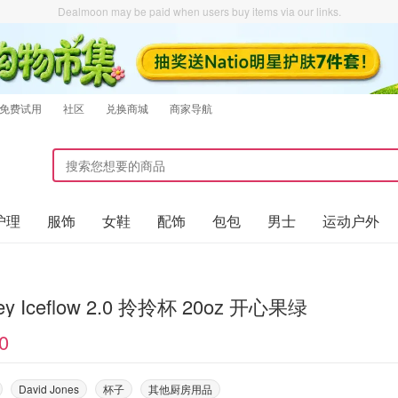
Dealmoon may be paid when users buy items via our links.
免费试用
社区
兑换商城
商家导航
护理
服饰
女鞋
配饰
包包
男士
运动户外
Stanley Iceflow 2.0 拎拎杯 20oz 开心果绿
0
David Jones
杯子
其他厨房用品