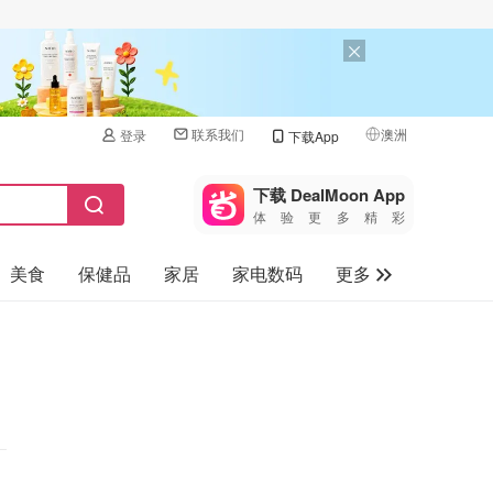
联系我们
澳洲
登录
下载App
🇺🇸
美国
下载 DealMoon App
体验更多精彩
🇨🇳
中国
美食
保健品
家居
家电数码
更多
🇨🇦
加拿大
🇬🇧
汽车
英国
旅游
🇩🇪
德国
母婴儿童
🇫🇷
法国
🇮🇹
意大利