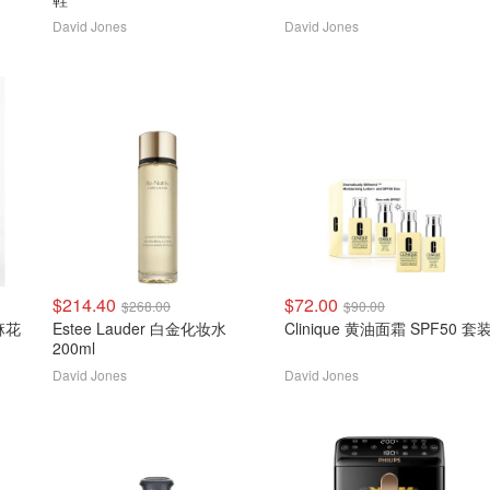
David Jones
David Jones
$214.40
$72.00
$268.00
$90.00
Estee Lauder 白金化妆水
Clinique 黄油面霜 SPF50 套
200ml
David Jones
David Jones