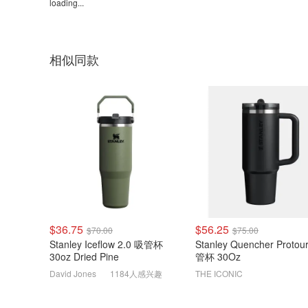
loading...
相似同款
$36.75
$56.25
$70.00
$75.00
Stanley Iceflow 2.0 吸管杯
Stanley Quencher Protou
30oz Dried Pine
管杯 30Oz
David Jones
1184人感兴趣
THE ICONIC