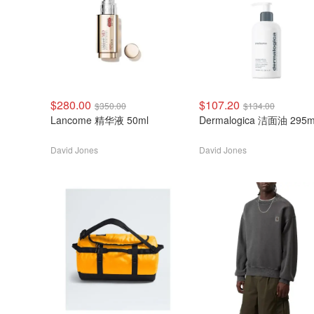
$280.00
$107.20
$350.00
$134.00
Lancome 精华液 50ml
Dermalogica 洁面油 295m
David Jones
David Jones