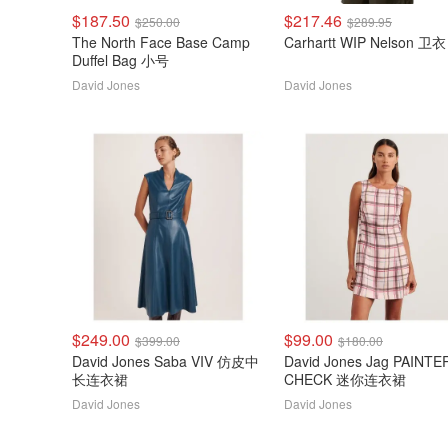
$187.50
$217.46
$250.00
$289.95
The North Face Base Camp
Carhartt WIP Nelson 卫衣
Duffel Bag 小号
David Jones
David Jones
$249.00
$99.00
$399.00
$180.00
David Jones Saba VIV 仿皮中
David Jones Jag PAINTE
长连衣裙
CHECK 迷你连衣裙
David Jones
David Jones