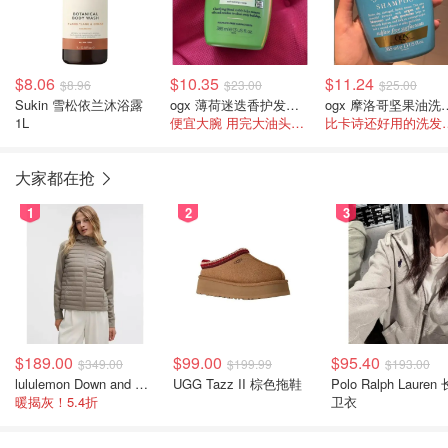
$8.06
$10.35
$11.24
$8.96
$23.00
$25.00
Sukin 雪松依兰沐浴露
ogx 薄荷迷迭香护发素 385ml
ogx 摩洛哥坚果油
1L
便宜大腕 用完大油头能撑到2天
比卡诗还好
大家都在抢
1
2
3
$189.00
$99.00
$95.40
$349.00
$199.99
$193.00
lululemon Down and Around 羽绒夹克
UGG Tazz II 棕色拖鞋
Polo Ralph Lauren
暖揭灰！5.4折
卫衣