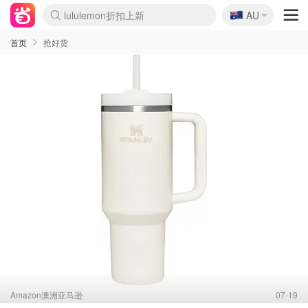
🇦🇺
Sasa美妆护肤3.5折
AU
lululemon折扣上新
SSENSE年中3折
FreshBeauty好价汇总
Cettire降价+叠9折
WWS Coles超市实拍
viagogo二手票捡漏
Myer超级周末1折
The Outnet奢牌1折起
David Jones 3折起
Flannels大牌1折
Perfumes Club护肤1折
AMIRO返校季6.2折
Amazon折扣汇总
eToro入金$200送$50
Amazon数码好物
ICONIC本周7.5折
ThedoubleF高奢地板价
Moose Knuckles 6折
丝芙兰5折起
EUFY官网3.7折起
Selenichast首饰2折
Trip机票酒店促销
YSL送5件彩妆礼
Amazon家居好物
Amazon美妆护肤
雅漾大喷$8
过敏原检测盒$33
伊索独家赠50ml沐浴露
科颜氏清仓3折
SEALIFE海洋馆门票6折
丝塔芙大白罐$16
订阅Newsletter送香薰
Cult Beauty 6.8折
Harrods圣诞日历2.3折
LN-CC奢牌私促3折
d'Alba空姐喷雾$16
EVE LOM套装逆天2折
Bernardelli独家4折
Adore Beauty 6折起
CT圣诞日历
Mytheresa奢品2.7折
Luxury Escapes 9折
Currentbody美容仪9折
MOON Garden Live
Roborock扫地机3.7折
Tingo Life水杯$24
Valentino官网5折
CR洗发护发6.3折
修丽可套装7.4折
Myer彩妆2件7折
GANNI官网4.5折
Stylevana韩妆4折
Tessabit高奢8.5折
OGX洗护4折
Amazon阿德莱德次日达
卡诗8.5折+赠礼
Philips Hue灯具8折
首页
抢好货
Amazon澳洲亚马逊
07-19