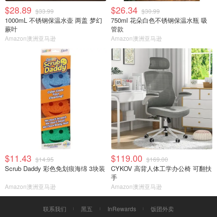
$28.89
$26.34
$33.99
$30.99
1000mL 不锈钢保温水壶 两盖 梦幻
750ml 花朵白色不锈钢保温水瓶 吸
蕨叶
管款
Amazon澳洲亚马逊
Amazon澳洲亚马逊
$11.43
$119.00
$14.95
$169.00
Scrub Daddy 彩色免划痕海绵 3块装
CYKOV 高背人体工学办公椅 可翻扶
手
Amazon澳洲亚马逊
Amazon澳洲亚马逊
联系我们
黑五
InRewards
饭团外卖