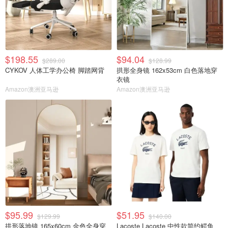
$198.55
$94.04
$289.00
$128.99
CYKOV 人体工学办公椅 脚踏网背
拱形全身镜 162x53cm 白色落地穿
衣镜
Amazon澳洲亚马逊
Amazon澳洲亚马逊
$95.99
$51.95
$129.99
$140.00
拱形落地镜 165x60cm 金色全身穿
Lacoste Lacoste 中性款简约鳄鱼