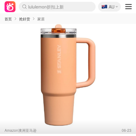
lululemon折扣上新
🇦🇺
Sasa美妆护肤3.5折
AU
SSENSE年中3折
FreshBeauty好价汇总
Cettire降价+叠9折
WWS Coles超市实拍
viagogo二手票捡漏
Myer超级周末1折
The Outnet奢牌1折起
David Jones 3折起
Flannels大牌1折
Perfumes Club护肤1折
AMIRO返校季6.2折
Amazon折扣汇总
eToro入金$200送$50
Amazon数码好物
ICONIC本周7.5折
ThedoubleF高奢地板价
Moose Knuckles 6折
丝芙兰5折起
EUFY官网3.7折起
Selenichast首饰2折
Trip机票酒店促销
YSL送5件彩妆礼
Amazon家居好物
Amazon美妆护肤
雅漾大喷$8
过敏原检测盒$33
伊索独家赠50ml沐浴露
科颜氏清仓3折
SEALIFE海洋馆门票6折
丝塔芙大白罐$16
订阅Newsletter送香薰
Cult Beauty 6.8折
Harrods圣诞日历2.3折
LN-CC奢牌私促3折
d'Alba空姐喷雾$16
EVE LOM套装逆天2折
Bernardelli独家4折
Adore Beauty 6折起
CT圣诞日历
Mytheresa奢品2.7折
Luxury Escapes 9折
Currentbody美容仪9折
MOON Garden Live
Roborock扫地机3.7折
Tingo Life水杯$24
Valentino官网5折
CR洗发护发6.3折
修丽可套装7.4折
Myer彩妆2件7折
GANNI官网4.5折
Stylevana韩妆4折
Tessabit高奢8.5折
OGX洗护4折
Amazon阿德莱德次日达
卡诗8.5折+赠礼
Philips Hue灯具8折
首页
抢好货
家居
Amazon澳洲亚马逊
06-23