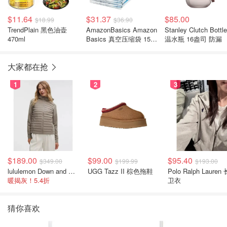
$11.64
$31.37
$85.00
$18.99
$36.90
TrendPlain 黑色油壶
AmazonBasics Amazon
Stanley Clutch Bottl
470ml
Basics 真空压缩袋 15件
温水瓶 16盎司 防漏
套
大家都在抢
1
2
3
$189.00
$99.00
$95.40
$349.00
$199.99
$193.00
lululemon Down and Around 羽绒夹克
UGG Tazz II 棕色拖鞋
Polo Ralph Lauren
暖揭灰！5.4折
卫衣
猜你喜欢