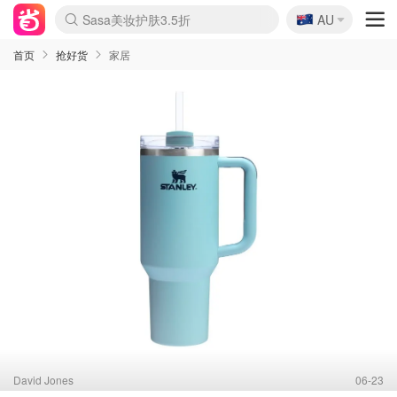
🇦🇺
Sasa美妆护肤3.5折
AU
lululemon折扣上新
SSENSE年中2.5折
FreshBeauty好价汇总
Cettire降价+叠9折
WWS Coles超市实拍
viagogo二手票捡漏
Myer超级周末
The Outnet奢牌1折起
David Jones 3折起
Flannels大牌1折
Perfumes Club护肤1折
AMIRO面罩$251
Amazon折扣汇总
eToro入金$200送$50
Amazon数码好物
ICONIC本周7.5折
ThedoubleF高奢地板价
Moose Knuckles 6折
丝芙兰5折起
EUFY摄像头$98
Selenichast首饰2折
Trip机票酒店促销
YSL送5件彩妆礼
Amazon家居好物
Amazon美妆护肤
雅漾大喷$8
过敏原检测盒$33
伊索独家赠50ml沐浴露
科颜氏高保湿面霜$29
SEALIFE海洋馆门票6折
丝塔芙大白罐$16
订阅Newsletter送香薰
Cult Beauty 6.8折
Harrods圣诞日历$525
LN-CC奢牌私促3折
d'Alba空姐喷雾$16
EVE LOM套装£56
Bernardelli独家4折
Adore Beauty 6折起
CT圣诞日历
Mytheresa奢品2.7折
Luxury Escapes 9折
Currentbody美容仪$881
MOON Garden Live
Roborock扫地机$649
Tingo Life水杯$24
Valentino官网5折
CR洗护套装$23
修丽可4件套$159
Myer彩妆2件7折
GANNI官网4.5折
Stylevana韩妆4折
Tessabit高奢8.5折
OGX洗发水$11
Amazon阿德莱德次日达
卡诗8.5折+赠礼
Philips Hue灯具8折
首页
抢好货
家居
David Jones
06-23