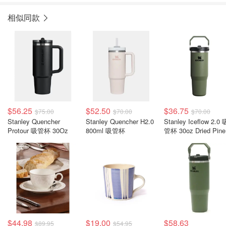
相似同款
$56.25
$52.50
$36.75
$75.00
$70.00
$70.00
Stanley Quencher
Stanley Quencher H2.0
Stanley Iceflow 2.0 吸
Protour 吸管杯 30Oz
800ml 吸管杯
管杯 30oz Dried Pine
$44.98
$19.00
$58.63
$89.95
$54.95