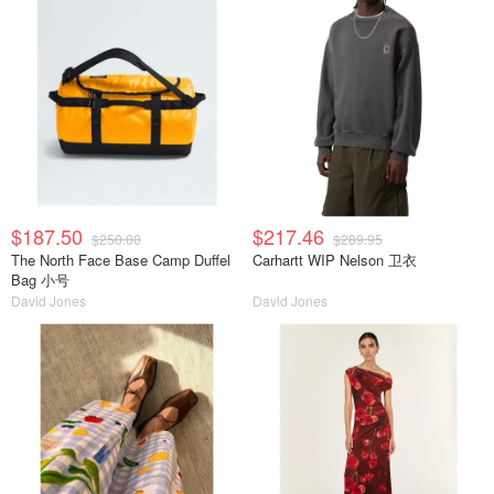
$187.50
$217.46
$250.00
$289.95
The North Face Base Camp Duffel
Carhartt WIP Nelson 卫衣
Bag 小号
David Jones
David Jones