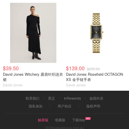
$39.50
$139.00
$225.00
David Jones Witchery 露肩针织连衣
David Jones Rosefield OCTAGON
裙
XS 金手链手表
David Jones
David Jones
联系我们
黑五
InRewards
饭团外卖
隐私条款
用户协议
版权声明
触屏版
电脑版
下载App
2019©dealmoon.com.au