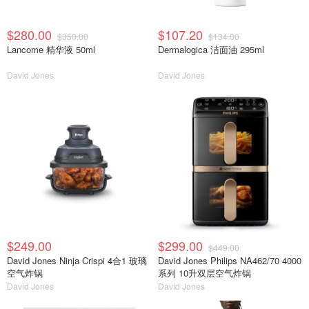
$280.00
$107.20
$350.00
$134.00
Lancome 精华液 50ml
Dermalogica 洁面油 295ml
David Jones
David Jones
$249.00
$299.00
$449.00
David Jones Ninja Crispi 4合1 玻璃
David Jones Philips NA462/70 4000
空气炸锅
系列 10升双层空气炸锅
David Jones
David Jones