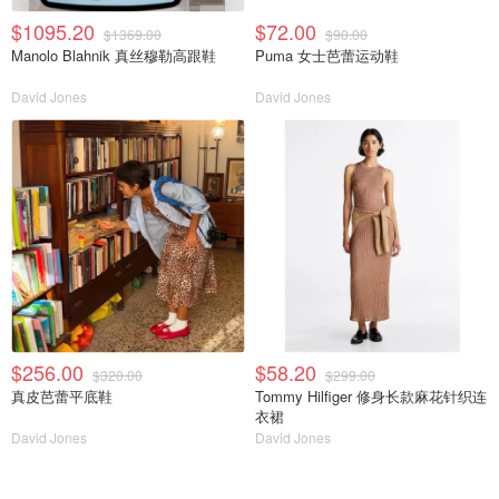
$1095.20
$72.00
$1369.00
$90.00
Manolo Blahnik 真丝穆勒高跟鞋
Puma 女士芭蕾运动鞋
David Jones
David Jones
$256.00
$58.20
$320.00
$299.00
真皮芭蕾平底鞋
Tommy Hilfiger 修身长款麻花针织连
衣裙
David Jones
David Jones