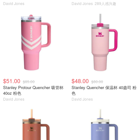
David Jones
David Jones
289人感兴趣
$51.00
$48.00
$85.00
$80.00
Stanley Protour Quencher 吸管杯
Stanley Quencher 保温杯 40盎司 粉
40oz 粉色
色
David Jones
David Jones