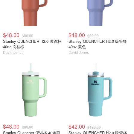
$48.00
$48.00
$80.00
$80.00
Stanley QUENCHER H2.0 吸管杯
Stanley QUENCHER H2.0 吸管杯
40oz 肉桂棕
40oz 紫色
David Jones
David Jones
$48.00
$42.00
$80.00
$196.00
Stanley Quencher 保温杯 40盎司
Stanley QUENCHER H2.0 吸管杯