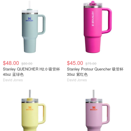
$48.00
$45.00
$80.00
$75.00
Stanley QUENCHER H2.0 吸管杯
Stanley Protour Quencher 吸管杯
40oz 蓝绿色
30oz 紫红色
David Jones
David Jones