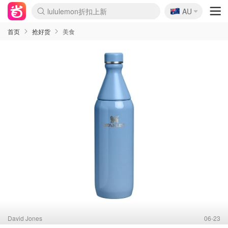
🇦🇺
lululemon折扣上新
AU
Sasa美妆护肤3.5折
SSENSE年中2.5折
FreshBeauty好价汇总
Cettire降价+叠9折
WWS Coles超市实拍
viagogo二手票捡漏
Myer超级周末
The Outnet奢牌1折起
David Jones 3折起
Flannels大牌1折
Perfumes Club护肤1折
AMIRO面罩$251
Amazon折扣汇总
eToro入金$200送$50
Amazon数码好物
ICONIC本周7.5折
ThedoubleF高奢地板价
Moose Knuckles 6折
丝芙兰5折起
EUFY摄像头$98
Selenichast首饰2折
Trip机票酒店促销
YSL送5件彩妆礼
Amazon家居好物
Amazon美妆护肤
雅漾大喷$8
过敏原检测盒$33
伊索独家赠50ml沐浴露
科颜氏高保湿面霜$29
SEALIFE海洋馆门票6折
丝塔芙大白罐$16
订阅Newsletter送香薰
Cult Beauty 6.8折
Harrods圣诞日历$525
LN-CC奢牌私促3折
d'Alba空姐喷雾$16
EVE LOM套装£56
Bernardelli独家4折
Adore Beauty 6折起
CT圣诞日历
Mytheresa奢品2.7折
Luxury Escapes 9折
Currentbody美容仪$881
MOON Garden Live
Roborock扫地机$649
Tingo Life水杯$24
Valentino官网5折
CR洗护套装$23
修丽可4件套$159
Myer彩妆2件7折
GANNI官网4.5折
Stylevana韩妆4折
Tessabit高奢8.5折
OGX洗发水$11
Amazon阿德莱德次日达
卡诗8.5折+赠礼
Philips Hue灯具8折
首页
抢好货
美食
David Jones
06-23