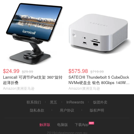
$24.99
$575.98
$29.99
$719.99
Lamicall 可调节iPad支架 360°旋转
SATECHI Thunderbolt 5 CubeDock
超薄折叠
NVMe硬盘盒 银色 80Gbps 140W扩
展坞
Amazon澳洲亚马逊
Amazon澳洲亚马逊
联系我们
黑五
InRewards
饭团外卖
隐私条款
用户协议
版权声明
触屏版
电脑版
下载App
2019©dealmoon.com.au