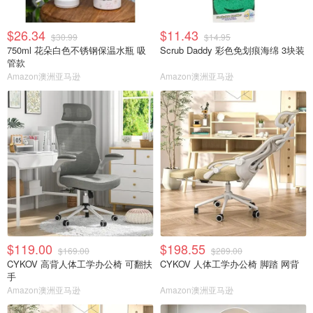
$26.34
$11.43
$30.99
$14.95
750ml 花朵白色不锈钢保温水瓶 吸
Scrub Daddy 彩色免划痕海绵 3块装
管款
Amazon澳洲亚马逊
Amazon澳洲亚马逊
$119.00
$198.55
$169.00
$289.00
CYKOV 高背人体工学办公椅 可翻扶
CYKOV 人体工学办公椅 脚踏 网背
手
Amazon澳洲亚马逊
Amazon澳洲亚马逊