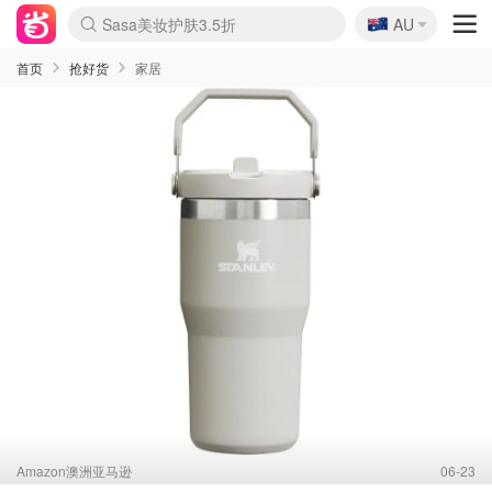
🇦🇺
Sasa美妆护肤3.5折
AU
lululemon折扣上新
SSENSE年中3折
FreshBeauty好价汇总
Cettire降价+叠9折
Farfetch折上8折
WWS Coles超市实拍
viagogo二手票捡漏
Myer清仓1折起
The Outnet奢牌1折起
David Jones 3折起
Flannels大牌1折
Perfumes Club护肤1折
AMIRO返校季6.2折
Oweek抽奖送Airpods
Amazon折扣汇总
eToro入金$200送$50
Amazon数码好物
ICONIC本周7.5折
ThedoubleF高奢地板价
Moose Knuckles 6折
丝芙兰5折起
EUFY官网3.7折起
Selenichast首饰2折
Trip机票酒店促销
YSL送5件彩妆礼
Amazon家居好物
BIGBANG巡演开票
David Jones时尚3折
Amazon美妆护肤
雅漾大喷$8
过敏原检测盒$33
伊索独家赠50ml沐浴露
科颜氏清仓3折
SEALIFE海洋馆门票6折
丝塔芙大白罐$16
订阅Newsletter送香薰
Cult Beauty 6.8折
Harrods圣诞日历2.3折
LN-CC奢牌私促3折
d'Alba空姐喷雾$16
EVE LOM套装逆天2折
Bernardelli独家4折
Adore Beauty 6折起
CT圣诞日历
Mytheresa奢品2.7折
Luxury Escapes 9折
Currentbody美容仪9折
卡诗9折+赠4件礼
MOON Garden Live
ALLSAINTS美衣3折
Roborock扫地机3.7折
Tingo Life水杯$24
Valentino官网5折
CR洗发护发6.3折
首页
抢好货
家居
Amazon澳洲亚马逊
06-23