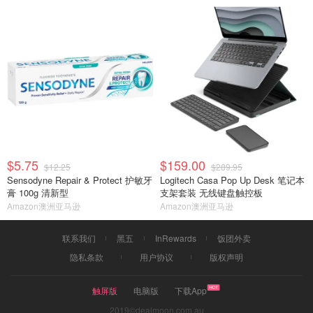
$5.75
$159.00
$12.25
$289.95
Sensodyne Repair & Protect 护敏牙
Logitech Casa Pop Up Desk 笔记本
膏 100g 清新型
支架套装 无线键盘触控板
Amazon澳洲亚马逊
Amazon澳洲亚马逊
联系我们
黑五
InRewards
饭团外卖
隐私条款
用户协议
版权声明
触屏版
电脑版
下载App
2019©dealmoon.com.au