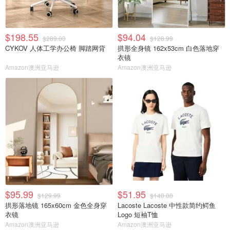
$198.55
$94.04
$289.00
$128.99
CYKOV 人体工学办公椅 脚踏网背
拱形全身镜 162x53cm 白色落地穿
衣镜
Amazon澳洲亚马逊
Amazon澳洲亚马逊
$95.99
$51.95
$129.99
$140.00
拱形落地镜 165x60cm 金色全身穿
Lacoste Lacoste 中性款简约鳄鱼
衣镜
Logo 短袖T恤
Amazon澳洲亚马逊
Amazon澳洲亚马逊