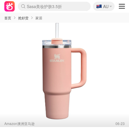
🇦🇺
Sasa美妆护肤3.5折
AU
lululemon折扣上新
SSENSE年中3折
FreshBeauty好价汇总
Cettire降价+叠9折
WWS Coles超市实拍
viagogo二手票捡漏
Myer超级周末1折
The Outnet奢牌1折起
David Jones 3折起
Flannels大牌1折
Perfumes Club护肤1折
AMIRO返校季6.2折
Amazon折扣汇总
eToro入金$200送$50
Amazon数码好物
ICONIC本周7.5折
ThedoubleF高奢地板价
Moose Knuckles 6折
丝芙兰5折起
EUFY官网3.7折起
Selenichast首饰2折
Trip机票酒店促销
YSL送5件彩妆礼
Amazon家居好物
Amazon美妆护肤
雅漾大喷$8
过敏原检测盒$33
伊索独家赠50ml沐浴露
科颜氏清仓3折
SEALIFE海洋馆门票6折
丝塔芙大白罐$16
订阅Newsletter送香薰
Cult Beauty 6.8折
Harrods圣诞日历2.3折
LN-CC奢牌私促3折
d'Alba空姐喷雾$16
EVE LOM套装逆天2折
Bernardelli独家4折
Adore Beauty 6折起
CT圣诞日历
Mytheresa奢品2.7折
Luxury Escapes 9折
Currentbody美容仪9折
MOON Garden Live
Roborock扫地机3.7折
Tingo Life水杯$24
Valentino官网5折
CR洗发护发6.3折
修丽可套装7.4折
Myer彩妆2件7折
GANNI官网4.5折
Stylevana韩妆4折
Tessabit高奢8.5折
OGX洗护4折
Amazon阿德莱德次日达
卡诗8.5折+赠礼
Philips Hue灯具8折
首页
抢好货
家居
Amazon澳洲亚马逊
06-23