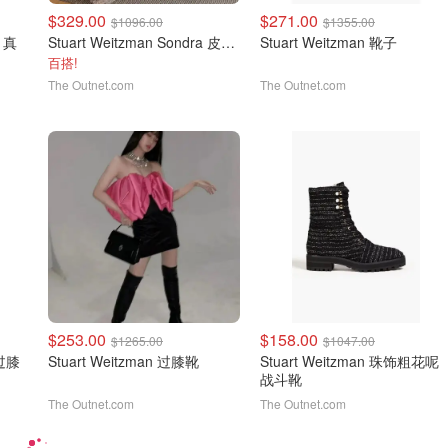
$329.00
$271.00
$1096.00
$1355.00
e 真
Stuart Weitzman Sondra 皮革短靴
Stuart Weitzman 靴子
百搭!
The Outnet.com
The Outnet.com
$253.00
$158.00
$1265.00
$1047.00
 过膝
Stuart Weitzman 过膝靴
Stuart Weitzman 珠饰粗花呢
战斗靴
The Outnet.com
The Outnet.com