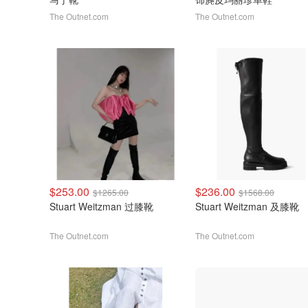
The Outnet.com
The Outnet.com
$253.00
$236.00
$1265.00
$1568.00
Stuart Weitzman 过膝靴
Stuart Weitzman 及膝靴
The Outnet.com
The Outnet.com