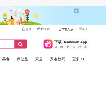
联系我们
澳洲
登录
下载App
🇺🇸
美国
下载 DealMoon App
体验更多精彩
🇨🇳
中国
美食
保健品
家居
家电数码
更多
🇨🇦
加拿大
🇬🇧
汽车
英国
旅游
🇩🇪
德国
母婴儿童
🇫🇷
法国
🇮🇹
意大利