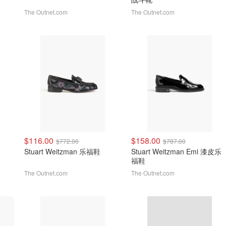
The Outnet.com
The Outnet.com
$116.00
$158.00
$772.00
$787.00
Stuart Weitzman 乐福鞋
Stuart Weitzman Emi 漆皮乐
福鞋
The Outnet.com
The Outnet.com