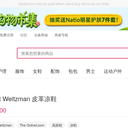
Dealmoon may be paid when users buy items via our links.
免费试用
社区
兑换商城
商家导航
护理
服饰
女鞋
配饰
包包
男士
运动户外
rt Weitzman 皮革凉鞋
00
Weitzman
The Outnet.com
高跟鞋
凉鞋