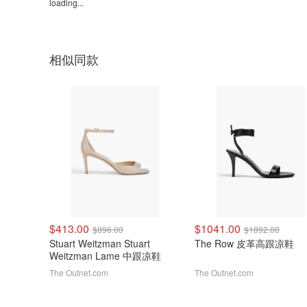
loading...
相似同款
$413.00
$1041.00
$896.00
$1892.00
Stuart Weitzman Stuart
The Row 皮革高跟凉鞋
Weitzman Lame 中跟凉鞋
The Outnet.com
The Outnet.com