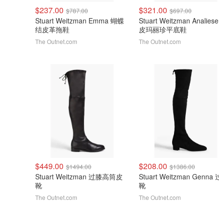
$237.00
$321.00
$787.00
$697.00
Stuart Weitzman Emma 蝴蝶
Stuart Weitzman Analies
结皮革拖鞋
皮玛丽珍平底鞋
The Outnet.com
The Outnet.com
$449.00
$208.00
$1494.00
$1386.00
Stuart Weitzman 过膝高筒皮
Stuart Weitzman Genna
靴
靴
The Outnet.com
The Outnet.com