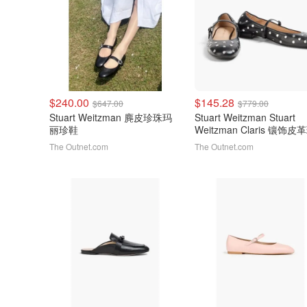
$240.00
$145.28
$647.00
$779.00
Stuart Weitzman 麂皮珍珠玛
Stuart Weitzman Stuart
丽珍鞋
Weitzman Claris 镶饰
珍平底鞋
The Outnet.com
The Outnet.com