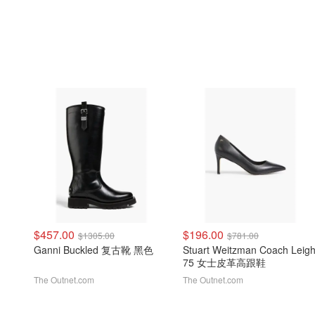
$457.00
$196.00
$1305.00
$781.00
Ganni Buckled 复古靴 黑色
Stuart Weitzman Coach Leig
75 女士皮革高跟鞋
The Outnet.com
The Outnet.com