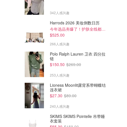
342人感兴趣
Harrods 2026 美妆倒数日历
今年选品夯爆了！护肤全线都很绝
$525.00
266人感兴趣
Polo Ralph Lauren 卫衣 四分拉
链
$150.50
$269.00
253人感兴趣
Lioness Moonlit露背系带蝴蝶结
连衣裙
$389.00
$115.00
$1295.00
$761.00
$27.30
$89.00
h
Gianvito Rossi Cruz 60 编织皮
Stuart Weitzman Dancer 35
凉鞋
蛇纹皮凉鞋
240人感兴趣
The Outnet.com
The Outnet.com
SKIMS SKIMS Pointelle 吊带睡
衣套装
$55.30
$159.00