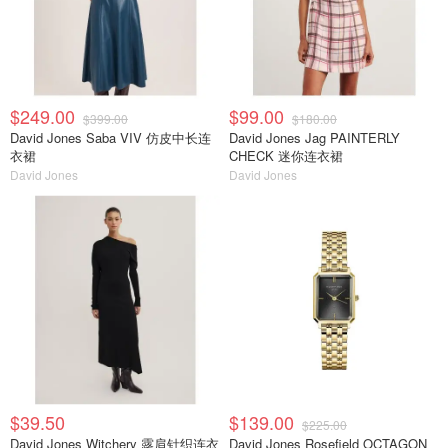
$249.00
$99.00
$399.00
$180.00
David Jones Saba VIV 仿皮中长连
David Jones Jag PAINTERLY
衣裙
CHECK 迷你连衣裙
David Jones
David Jones
$39.50
$139.00
$225.00
David Jones Witchery 露肩针织连衣
David Jones Rosefield OCTAGON