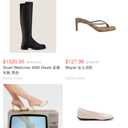
$1320.00
$127.96
$1650.00
$159.95
Stuart Weitzman 5050 Gisele 及膝
Mayan 女士凉鞋
长靴 黑色
David Jones
David Jones