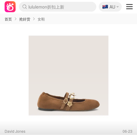
lululemon折扣上新
🇦🇺
AU
Sasa美妆护肤3.5折
SSENSE年中3折
FreshBeauty好价汇总
Cettire降价+叠9折
WWS Coles超市实拍
viagogo二手票捡漏
Myer超级周末1折
The Outnet奢牌1折起
David Jones 3折起
Flannels大牌1折
Perfumes Club护肤1折
AMIRO返校季6.2折
Amazon折扣汇总
eToro入金$200送$50
Amazon数码好物
ICONIC本周7.5折
ThedoubleF高奢地板价
Moose Knuckles 6折
丝芙兰5折起
EUFY官网3.7折起
Selenichast首饰2折
Trip机票酒店促销
YSL送5件彩妆礼
Amazon家居好物
Amazon美妆护肤
雅漾大喷$8
过敏原检测盒$33
伊索独家赠50ml沐浴露
科颜氏清仓3折
SEALIFE海洋馆门票6折
丝塔芙大白罐$16
订阅Newsletter送香薰
Cult Beauty 6.8折
Harrods圣诞日历2.3折
LN-CC奢牌私促3折
d'Alba空姐喷雾$16
EVE LOM套装逆天2折
Bernardelli独家4折
Adore Beauty 6折起
CT圣诞日历
Mytheresa奢品2.7折
Luxury Escapes 9折
Currentbody美容仪9折
MOON Garden Live
Roborock扫地机3.7折
Tingo Life水杯$24
Valentino官网5折
CR洗发护发6.3折
修丽可套装7.4折
Myer彩妆2件7折
GANNI官网4.5折
Stylevana韩妆4折
Tessabit高奢8.5折
OGX洗护4折
Amazon阿德莱德次日达
卡诗8.5折+赠礼
Philips Hue灯具8折
首页
抢好货
女鞋
David Jones
06-23