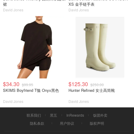
裙
XS 金手链手表
David Jones
David Jones
$34.30
$125.30
$99.95
$250.00
SKIMS Boyfriend T恤 Onyx黑色
Hunter Refined 女士高筒靴
David Jones
David Jones
联系我们
黑五
InRewards
饭团外卖
隐私条款
用户协议
版权声明