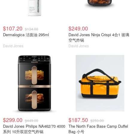
$107.20
$249.00
$134.00
Dermalogica 洁面油 295ml
David Jones Ninja Crispi 4合1 玻璃
空气炸锅
David Jones
David Jones
$299.00
$187.50
$449.00
$250.00
David Jones Philips NA462/70 4000
The North Face Base Camp Duffel
系列 10升双层空气炸锅
Bag 小号