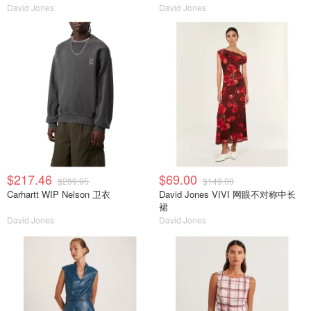
David Jones
David Jones
$217.46
$69.00
$289.95
$149.00
Carhartt WIP Nelson 卫衣
David Jones VIVI 网眼不对称中长
裙
David Jones
David Jones