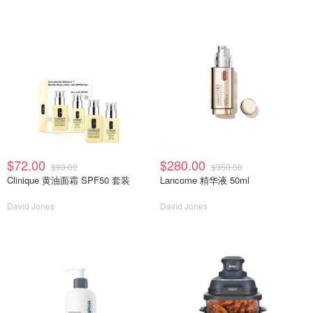
$72.00
$280.00
$90.00
$350.00
Clinique 黄油面霜 SPF50 套装
Lancome 精华液 50ml
David Jones
David Jones