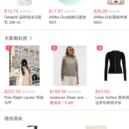
$10.79
$17.91
$26.99
$19.99
$40.00
$56.00
Cetaphil 温和泡沫洁面
d'Alba Cica镇静洁面垫
d'Alba 白松露精华液
乳 236 ml
50片
30ml
大家都在抢
1
2
3
$237.30
$189.00
$43.50
$419.00
$349.00
Polo Ralph Lauren 羽绒
lululemon Down and Around 羽绒夹克
Louis Vuitton 黑色
马甲
暖揭灰！5.4折
边罗纹棉质开衫
猜你喜欢