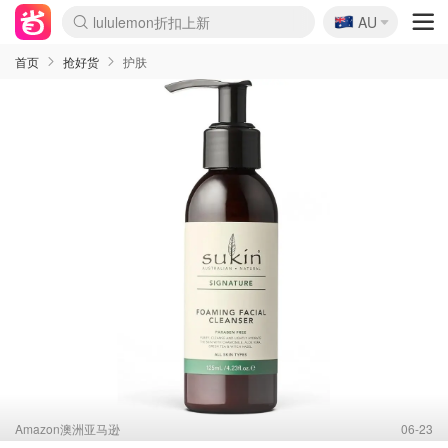
🇦🇺
Sasa美妆护肤3.5折
AU
lululemon折扣上新
SSENSE年中2.5折
FreshBeauty好价汇总
Cettire降价+叠9折
WWS Coles超市实拍
viagogo二手票捡漏
Myer超级周末
The Outnet奢牌1折起
David Jones 3折起
Flannels大牌1折
Perfumes Club护肤1折
AMIRO面罩$251
Amazon折扣汇总
eToro入金$200送$50
Amazon数码好物
ICONIC本周7.5折
ThedoubleF高奢地板价
Moose Knuckles 6折
丝芙兰5折起
EUFY摄像头$98
Selenichast首饰2折
Trip机票酒店促销
YSL送5件彩妆礼
Amazon家居好物
Amazon美妆护肤
雅漾大喷$8
过敏原检测盒$33
伊索独家赠50ml沐浴露
科颜氏高保湿面霜$29
SEALIFE海洋馆门票6折
丝塔芙大白罐$16
订阅Newsletter送香薰
Cult Beauty 6.8折
Harrods圣诞日历$525
LN-CC奢牌私促3折
d'Alba空姐喷雾$16
EVE LOM套装£56
Bernardelli独家4折
Adore Beauty 6折起
CT圣诞日历
Mytheresa奢品2.7折
Luxury Escapes 9折
Currentbody美容仪$881
MOON Garden Live
Roborock扫地机$649
Tingo Life水杯$24
Valentino官网5折
CR洗护套装$23
修丽可4件套$159
Myer彩妆2件7折
GANNI官网4.5折
Stylevana韩妆4折
Tessabit高奢8.5折
OGX洗发水$11
Amazon阿德莱德次日达
卡诗8.5折+赠礼
Philips Hue灯具8折
首页
抢好货
护肤
Amazon澳洲亚马逊
06-23