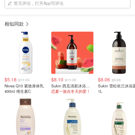
暂无评论，打开App写评论
相似同款
$5.18
$8.10
$8.06
$11.00
$11.39
$8.96
Nivea Q10 紧致身体乳
Sukin 西瓜清新沐浴露 1L
Sukin 雪松依兰沐浴
400ml 维生素C
恋夏一族在冬天的爱！
1L