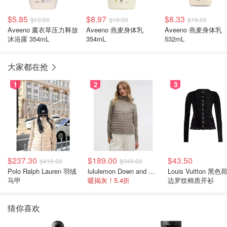
$5.85
$8.97
$8.33
$13.00
$19.00
$19.50
Aveeno 薰衣草压力释放
Aveeno 燕麦身体乳
Aveeno 燕麦身体乳
沐浴露 354mL
354mL
532mL
大家都在抢
1
2
3
$237.30
$189.00
$43.50
$419.00
$349.00
Polo Ralph Lauren 羽绒
lululemon Down and Around 羽绒夹克
Louis Vuitton 黑色
马甲
暖揭灰！5.4折
边罗纹棉质开衫
猜你喜欢