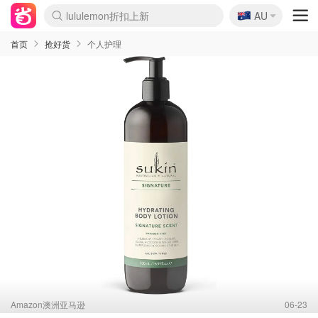
🇦🇺
Sasa美妆护肤3.5折
AU
lululemon折扣上新
SSENSE年中2.5折
FreshBeauty好价汇总
Cettire降价+叠9折
WWS Coles超市实拍
viagogo二手票捡漏
Myer超级周末
The Outnet奢牌1折起
David Jones 3折起
Flannels大牌1折
Perfumes Club护肤1折
AMIRO面罩$251
Amazon折扣汇总
eToro入金$200送$50
Amazon数码好物
ICONIC本周7.5折
ThedoubleF高奢地板价
Moose Knuckles 6折
丝芙兰5折起
EUFY摄像头$98
Selenichast首饰2折
Trip机票酒店促销
YSL送5件彩妆礼
Amazon家居好物
Amazon美妆护肤
雅漾大喷$8
过敏原检测盒$33
伊索独家赠50ml沐浴露
科颜氏高保湿面霜$29
SEALIFE海洋馆门票6折
丝塔芙大白罐$16
订阅Newsletter送香薰
Cult Beauty 6.8折
Harrods圣诞日历$525
LN-CC奢牌私促3折
d'Alba空姐喷雾$16
EVE LOM套装£56
Bernardelli独家4折
Adore Beauty 6折起
CT圣诞日历
Mytheresa奢品2.7折
Luxury Escapes 9折
Currentbody美容仪$881
MOON Garden Live
Roborock扫地机$649
Tingo Life水杯$24
Valentino官网5折
CR洗护套装$23
修丽可4件套$159
Myer彩妆2件7折
GANNI官网4.5折
Stylevana韩妆4折
Tessabit高奢8.5折
OGX洗发水$11
Amazon阿德莱德次日达
卡诗8.5折+赠礼
Philips Hue灯具8折
首页
抢好货
个人护理
Amazon澳洲亚马逊
06-23