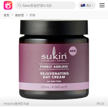
🇦🇺
Sasa美妆护肤3.5折
AU
lululemon折扣上新
SSENSE年中2.5折
FreshBeauty好价汇总
Cettire降价+叠9折
WWS Coles超市实拍
viagogo二手票捡漏
Myer超级周末
The Outnet奢牌1折起
David Jones 3折起
Flannels大牌1折
Perfumes Club护肤1折
AMIRO面罩$251
Amazon折扣汇总
eToro入金$200送$50
Amazon数码好物
ICONIC本周7.5折
ThedoubleF高奢地板价
Moose Knuckles 6折
丝芙兰5折起
EUFY摄像头$98
Selenichast首饰2折
Trip机票酒店促销
YSL送5件彩妆礼
Amazon家居好物
Amazon美妆护肤
雅漾大喷$8
过敏原检测盒$33
伊索独家赠50ml沐浴露
科颜氏高保湿面霜$29
SEALIFE海洋馆门票6折
丝塔芙大白罐$16
订阅Newsletter送香薰
Cult Beauty 6.8折
Harrods圣诞日历$525
LN-CC奢牌私促3折
d'Alba空姐喷雾$16
EVE LOM套装£56
Bernardelli独家4折
Adore Beauty 6折起
CT圣诞日历
Mytheresa奢品2.7折
Luxury Escapes 9折
Currentbody美容仪$881
MOON Garden Live
Roborock扫地机$649
Tingo Life水杯$24
Valentino官网5折
CR洗护套装$23
修丽可4件套$159
Myer彩妆2件7折
GANNI官网4.5折
Stylevana韩妆4折
Tessabit高奢8.5折
OGX洗发水$11
Amazon阿德莱德次日达
卡诗8.5折+赠礼
Philips Hue灯具8折
首页
抢好货
护肤
Amazon澳洲亚马逊
06-23