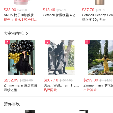
$33.00
$13.49
$37.79
$43.00
$24.99
$59.99
ANUA 桃子70烟酰胺亮白精华 30ml
Cetaphil 保湿晚霜 48g
Cetaphil Healthy Re
提亮 + 补水！轻松拥有水光奶油肌！
精华液 30g 无香
大家都在抢
1
2
3
$252.09
$207.18
$299.00
$1297.00
$1514.00
$1494.00
Zimmermann 波点植绒
Stuart Weitzman THE OUTNET 麂皮过膝靴 黑色
薄纱短裙
热巴同款
出片神裙
猜你喜欢