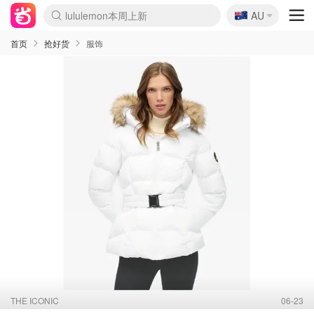
🇦🇺
Sasa美妆护肤3.5折
AU
lululemon本周上新
SSENSE年中3折
FreshBeauty好价汇总
Cettire降价+叠9折
Farfetch折上8折
WWS Coles超市实拍
viagogo二手票捡漏
Myer清仓1折起
The Outnet奢牌1折起
David Jones 3折起
Flannels大牌1折
Perfumes Club护肤1折
AMIRO返校季6.2折
Oweek抽奖送Airpods
Amazon折扣汇总
eToro入金$200送$50
Amazon数码好物
ICONIC本周7.5折
ThedoubleF高奢地板价
Moose Knuckles 6折
丝芙兰5折起
EUFY官网3.7折起
Selenichast首饰2折
Trip机票酒店促销
YSL送5件彩妆礼
Amazon家居好物
BIGBANG巡演开票
David Jones时尚3折
Amazon美妆护肤
雅漾大喷$8
过敏原检测盒$33
伊索独家赠50ml沐浴露
科颜氏送高保湿面霜
CW药房打折海报
SEALIFE海洋馆门票6折
丝塔芙大白罐$16
订阅Newsletter送香薰
Cult Beauty 6.8折
Harrods圣诞日历2.3折
LN-CC奢牌私促3折
d'Alba空姐喷雾$16
EVE LOM套装逆天2折
Bernardelli独家4折
Adore Beauty 6折起
CT圣诞日历
Mytheresa奢品2.7折
首页
抢好货
服饰
THE ICONIC
06-23