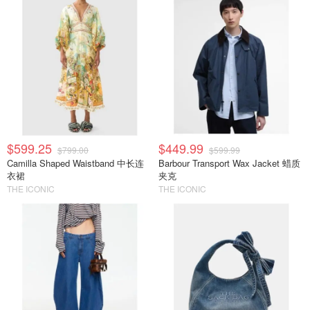
$599.25
$449.99
$799.00
$599.99
Camilla Shaped Waistband 中长连
Barbour Transport Wax Jacket 蜡质
衣裙
夹克
THE ICONIC
THE ICONIC