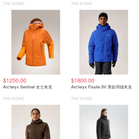
THE ICONIC
THE ICONIC
$1250.00
$1800.00
Arc'teryx Sentinel 女士夹克
Arc'teryx Fissile SV 男款羽绒夹克
THE ICONIC
THE ICONIC