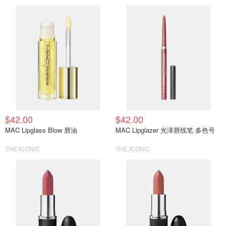
$42.00
$42.00
MAC Lipglass Blow 唇油
MAC Lipglazer 光泽唇线笔 多色号
THE ICONIC
THE ICONIC