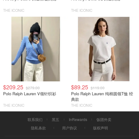
THE ICONIC
THE ICONIC
$209.25
$89.25
$279.00
$119.00
Polo Ralph Lauren V领针织衫
Polo Ralph Lauren 纯棉圆领T恤 经
典款
THE ICONIC
THE ICONIC
联系我们
黑五
InRewards
饭团外卖
隐私条款
用户协议
版权声明