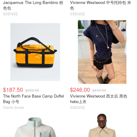
Jacquemus The Long Bambino 粉
Vivienne Westwood 中号托特包 米
色包
色
SSENSE
SSENSE
$187.50
$246.00
$250.00
$410.00
The North Face Base Camp Duffel
Vivienne Westwood 西太后 黑色
Bag 小号
hebo上衣
David Jones
SSENSE