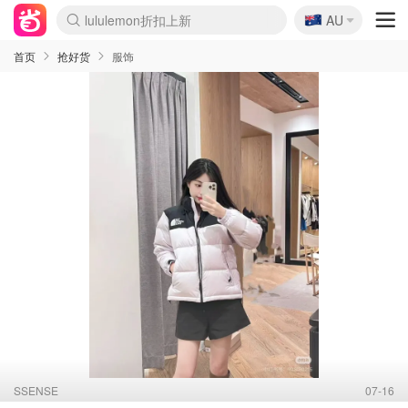
🇦🇺
Sasa美妆护肤3.5折
AU
lululemon折扣上新
SSENSE年中2.5折
FreshBeauty好价汇总
Cettire降价+叠9折
WWS Coles超市实拍
viagogo二手票捡漏
Myer折扣汇总
The Outnet奢牌1折起
David Jones 3折起
Flannels大牌1折
Perfumes Club护肤1折
AMIRO面罩$251
Amazon折扣汇总
eToro入金$200送$50
Amazon数码好物
ICONIC本周7.5折
ThedoubleF高奢地板价
Moose Knuckles 6折
EUFY摄像头$98
Selenichast首饰2折
Trip机票酒店促销
YSL送5件彩妆礼
Amazon家居好物
Amazon美妆护肤
雅漾大喷$8
过敏原检测盒$33
科颜氏高保湿面霜$29
SEALIFE海洋馆门票6折
丝塔芙大白罐$16
订阅Newsletter送香薰
Cult Beauty 6.8折
Harrods圣诞日历$525
LN-CC奢牌私促3折
d'Alba空姐喷雾$16
EVE LOM套装£56
Bernardelli独家4折
Adore Beauty 6折起
CT圣诞日历
Mytheresa奢品2.7折
Luxury Escapes 9折
Currentbody美容仪$881
MOON Garden Live
Roborock扫地机$649
Valentino官网5折
CR洗护套装$23
修丽可4件套$159
GANNI官网4.5折
Stylevana韩妆4折
Tessabit高奢8.5折
OGX洗发水$11
Amazon阿德莱德次日达
卡诗8.5折+赠礼
Philips Hue灯具8折
La Mer送8件礼值$529
首页
抢好货
服饰
SSENSE
07-16