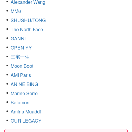
Alexander Wang
MM6
SHUSHU/TONG
The North Face
GANNI
OPEN YY
三宅一生
Moon Boot
AMI Paris
ANINE BING
Marine Serre
Salomon
Amina Muaddi
OUR LEGACY