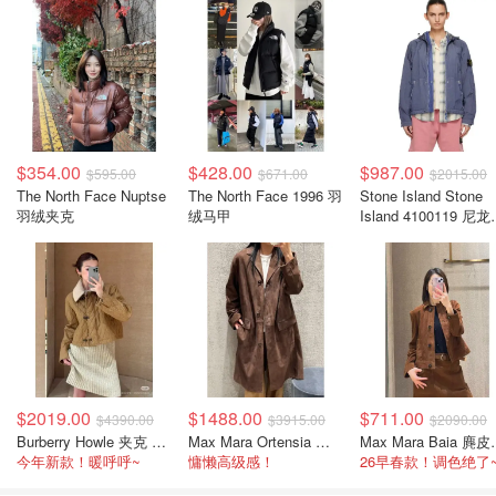
$354.00
$428.00
$987.00
$595.00
$671.00
$2015.00
The North Face Nuptse
The North Face 1996 羽
Stone Island Stone
羽绒夹克
绒马甲
Island 4100119 尼
属ECONYL夹克 藏
$2019.00
$1488.00
$711.00
$4390.00
$3915.00
$2090.00
Burberry Howle 夹克 棕色羊羔绒领 棉质
Max Mara Ortensia 麂皮夹克 棕色
Max Mara
今年新款！暖呼呼~
慵懒高级感！
26早春款！调色绝了