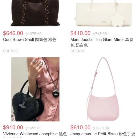
$646.00
$410.00
$1375.00
$745.00
Osoi Brown Shell 圆筒包 棕色
Marc Jacobs The Glam Mirror 单肩
包 奶白色
SSENSE
SSENSE
$910.00
$610.00
$1655.00
$1220.00
Vivienne Westwood Josephine 黑色
Jacquemus Le Petit Bisou 粉色手袋