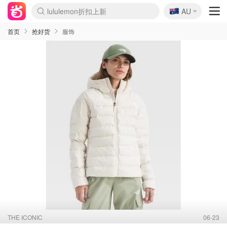
🇦🇺
AU
Sasa美妆护肤3.5折
SSENSE年中3折
FreshBeauty好价汇总
Cettire降价+叠9折
Farfetch折上8折
WWS Coles超市实拍
viagogo二手票捡漏
Myer清仓1折起
The Outnet奢牌1折起
David Jones 3折起
Flannels大牌1折
Perfumes Club护肤1折
AMIRO返校季6.2折
Oweek抽奖送Airpods
Amazon折扣汇总
eToro入金$200送$50
Amazon数码好物
ICONIC本周7.5折
ThedoubleF高奢地板价
Moose Knuckles 6折
丝芙兰5折起
EUFY官网3.7折起
Selenichast首饰2折
Trip机票酒店促销
YSL送5件彩妆礼
Amazon家居好物
BIGBANG巡演开票
David Jones时尚3折
Amazon美妆护肤
雅漾大喷$8
过敏原检测盒$33
伊索独家赠50ml沐浴露
科颜氏清仓3折
SEALIFE海洋馆门票6折
丝塔芙大白罐$16
订阅Newsletter送香薰
Cult Beauty 6.8折
Harrods圣诞日历2.3折
LN-CC奢牌私促3折
d'Alba空姐喷雾$16
EVE LOM套装逆天2折
Bernardelli独家4折
Adore Beauty 6折起
CT圣诞日历
Mytheresa奢品2.7折
Luxury Escapes 9折
Currentbody美容仪9折
MOON Garden Live
ALLSAINTS美衣3折
Roborock扫地机3.7折
Tingo Life水杯$24
Valentino官网5折
CR洗发护发6.3折
首页
抢好货
服饰
THE ICONIC
06-23