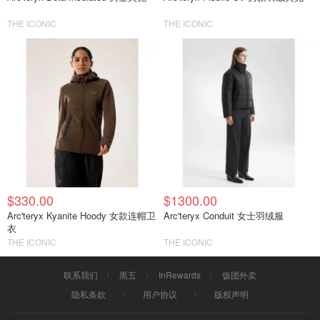
THE ICONIC
THE ICONIC
$330.00
$1300.00
Arc'teryx Kyanite Hoody 女款连帽卫
Arc'teryx Conduit 女士羽绒服
衣
THE ICONIC
THE ICONIC
联系我们
黑五
InRewards
饭团外卖
隐私条款
用户协议
版权声明