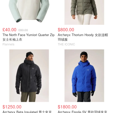
£40.00
$800.00
£80.00
The North Face Yumiori Quarter Zip
Arc'teryx Thorium Hoody 女款连帽
女士长袖上衣
羽绒服
Flannels
THE ICONIC
$1250.00
$1800.00
Arc'teryx Beta Insulated 男士夹克
Arc'teryx Fissile SV 男款羽绒夹克