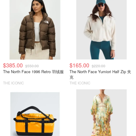
$385.00
$165.00
$550.00
$220.00
The North Face 1996 Retro 羽绒服
The North Face Yumiori Half Zip 夹
克
THE ICONIC
THE ICONIC