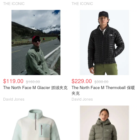
THE ICONIC
THE ICONIC
$119.00
$229.00
$160.00
$300.00
The North Face M Glacier 抓绒夹克
The North Face M Thermoball 保暖
夹克
David Jones
David Jones