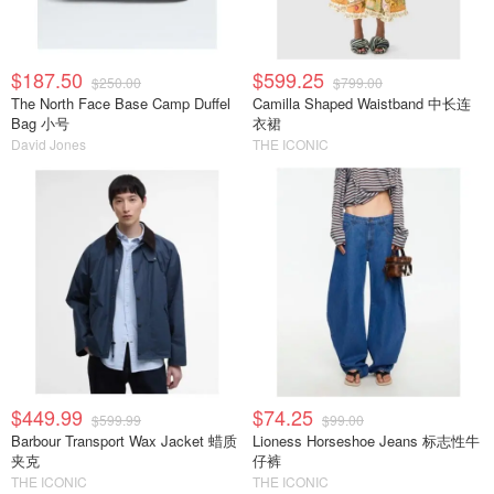
$187.50
$599.25
$250.00
$799.00
The North Face Base Camp Duffel
Camilla Shaped Waistband 中长连
Bag 小号
衣裙
David Jones
THE ICONIC
$449.99
$74.25
$599.99
$99.00
Barbour Transport Wax Jacket 蜡质
Lioness Horseshoe Jeans 标志性牛
夹克
仔裤
THE ICONIC
THE ICONIC