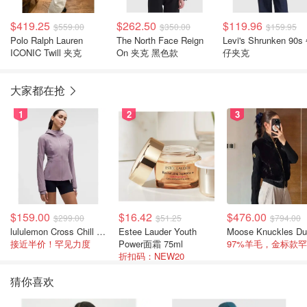
$419.25
$262.50
$119.96
$559.00
$350.00
$159.95
Polo Ralph Lauren
The North Face Reign
Levi's Shrunken 90s
ICONIC Twill 夹克
On 夹克 黑色款
仔夹克
大家都在抢
1
2
3
$159.00
$16.42
$476.00
$299.00
$51.25
$794.00
lululemon Cross Chill 女士运动外套
Estee Lauder Youth
接近半价！罕见力度
Power面霜 75ml
折扣码：NEW20
猜你喜欢