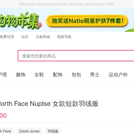
Dealmoon may be paid when users buy items via our links.
免费试用
社区
兑换商城
商家导航
护理
服饰
女鞋
配饰
包包
男士
运动户外
The North Face Nuptse 女款短款羽绒服
00
th Face
David Jones
羽绒服