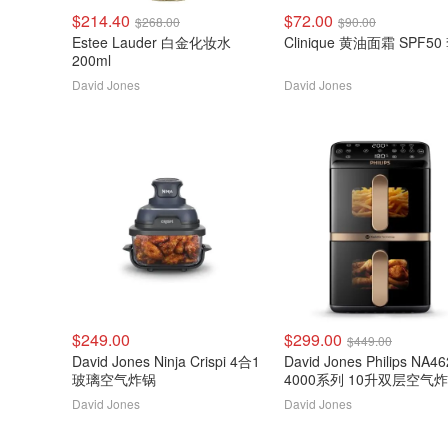
$214.40
$72.00
$268.00
$90.00
Estee Lauder 白金化妆水
Clinique 黄油面霜 SPF5
200ml
David Jones
David Jones
$249.00
$299.00
$449.00
David Jones Ninja Crispi 4合1
David Jones Philips NA46
玻璃空气炸锅
4000系列 10升双层空气
David Jones
David Jones