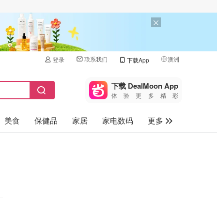
联系我们
澳洲
登录
下载App
🇺🇸
美国
下载 DealMoon App
体验更多精彩
🇨🇳
中国
美食
保健品
家居
家电数码
更多
🇨🇦
加拿大
🇬🇧
汽车
英国
旅游
🇩🇪
德国
母婴儿童
🇫🇷
法国
🇮🇹
意大利