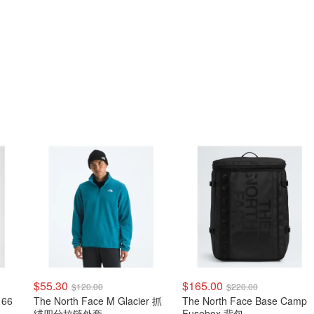
$55.30
$165.00
$120.00
$220.00
The North Face M Glacier 抓
The North Face Base Camp
绒四分拉链外套
Fusebox 背包