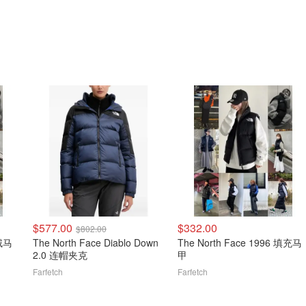
$577.00
$332.00
$802.00
羽绒马
The North Face Diablo Down
The North Face 1996 填充马
2.0 连帽夹克
甲
Farfetch
Farfetch