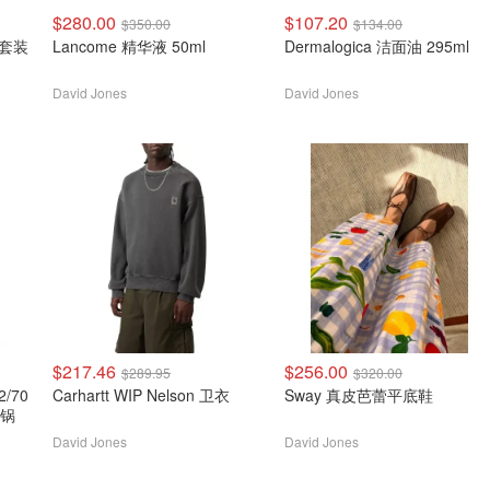
$280.00
$107.20
$350.00
$134.00
0 套装
Lancome 精华液 50ml
Dermalogica 洁面油 295ml
David Jones
David Jones
$217.46
$256.00
$289.95
$320.00
2/70
Carhartt WIP Nelson 卫衣
Sway 真皮芭蕾平底鞋
炸锅
David Jones
David Jones