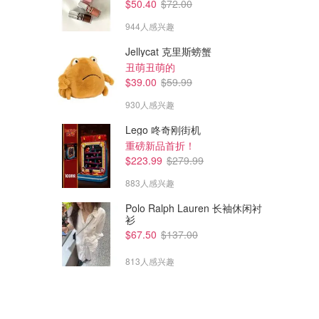
$50.40
$72.00
944人感兴趣
Jellycat 克里斯螃蟹
丑萌丑萌的
$39.00
$59.99
930人感兴趣
Lego 咚奇刚街机
重磅新品首折！
$223.99
$279.99
883人感兴趣
Polo Ralph Lauren 长袖休闲衬
衫
$67.50
$137.00
813人感兴趣