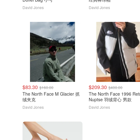
David Jones
David Jones
$83.30
$209.30
$160.00
$400.00
The North Face M Glacier 抓
The North Face 1996 Retro
绒夹克
Nuptse 羽绒背心 男款
David Jones
David Jones