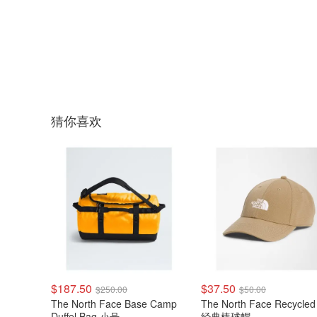
猜你喜欢
$187.50
$37.50
$250.00
$50.00
The North Face Base Camp
The North Face Recycled 66
Duffel Bag 小号
经典棒球帽