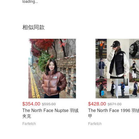
loading...
相似同款
$354.00
$428.00
$595.00
$671.00
The North Face Nuptse 羽绒
The North Face 1996 
夹克
甲
Farfetch
Farfetch