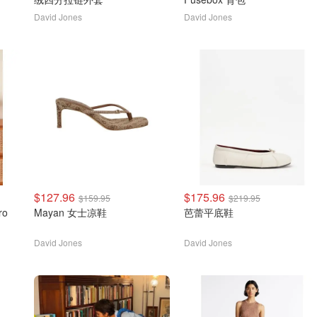
David Jones
David Jones
$127.96
$175.96
$159.95
$219.95
Mayan 女士凉鞋
芭蕾平底鞋
David Jones
David Jones